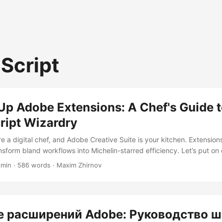
Script
Up Adobe Extensions: A Chef's Guide 
ript Wizardry
’re a digital chef, and Adobe Creative Suite is your kitchen. Extension
nsform bland workflows into Michelin-starred efficiency. Let’s put on
ipt magic that would make Gordon Ramsay nod approvingly (a rare 
 min · 586 words · Maxim Zhirnov
cripting Kitchen Before we fire up the pots, let’s organize our tools:
Your digital chef’s knife Visual Studio Code with ExtendScript syntax
taller - Your serving tray for finished dishes graph TD A[IDE Setup] 
est in Adobe App] C --> D{Errors?...
е расширений Adobe: Руководство 