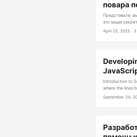
повара п
Представьте: в
это ваши секре
эффективные, к
April 25, 2025
· 3
волшебство сце
(действительно
мы зажжём конф
нож вашего циф
Developin
JavaScri
Introduction to S
where the lines b
If you’re here, y
September 24, 2
or more specifica
for Adobe Illustra
address why script
Разработ
помощью 