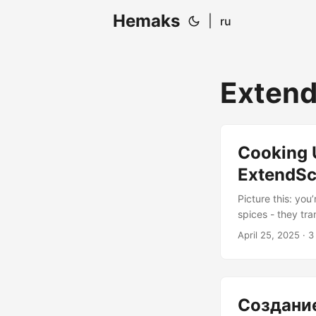
Hemaks
|
ru
Extend
Cooking 
ExtendSc
Picture this: you
spices - they tra
cook up some scr
April 25, 2025
· 3
Setting Up Your S
Toolkit (ESTK) - 
sous chef ZXP Ins
Script] B --> C[T
Создани