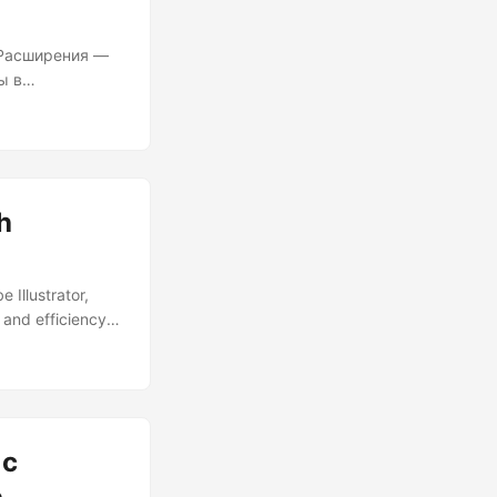
 Расширения —
ы в
 и создадим
нуть
иев Прежде чем
kit (ESTK) —
h
 Illustrator,
 and efficiency.
raging JavaScript,
eating extensions
et’s quickly
 с
о