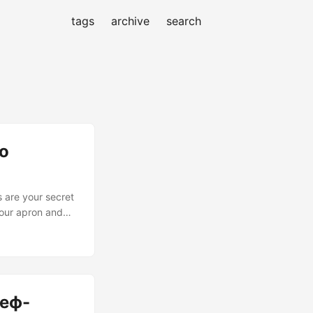
tags
archive
search
to
s are your secret
 our apron and
feat indeed).
 ExtendScript
 support - The
--> B[Write
шеф-