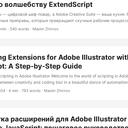
о волшебству ExtendScript
ы — цифровой шеф-повар, а Adobe Creative Suite — ваша кухня.
тные приправы, которые превращают скучные рабочие процесс
ак у ресторанов со звёздами Мишлен. Давайте наденем фартук
 min · 540 words · Maxim Zhirnov
нариев, которое заставило бы Гордона Рамзи одобрительно кив
 редкий подвиг). Подготовка вашей кухни для создания сценар
орки, давайте организуем наши инструменты: ExtendScript Tool
рового шеф-повара....
g Extensions for Adobe Illustrator wit
pt: A Step-by-Step Guide
cripting in Adobe Illustrator Welcome to the world of scripting in Adobe
etween creativity and coding blur in a beautiful dance of automation
ou’re probably eager to unlock the full potential of Illustrator by leve
024
· 4 min · 793 words · Maxim Zhirnov
lly, ExtendScript. So, buckle up and let’s dive into this journey of cr
tor. Why Scripting in Illustrator? Before we dive into the nitty-gritty, l
ing is so powerful in Illustrator....
ка расширений для Adobe Illustrator
JavaScript: пошаговое руководств