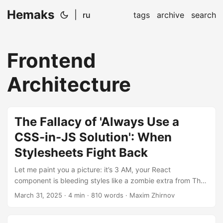
Hemaks
|
ru
tags
archive
search
Frontend
Architecture
The Fallacy of 'Always Use a
CSS-in-JS Solution': When
Stylesheets Fight Back
Let me paint you a picture: it’s 3 AM, your React
component is bleeding styles like a zombie extra from The
Walking Dead, and you’re knee-deep in styled-component
March 31, 2025
· 4 min · 810 words · Maxim Zhirnov
wrappers. Suddenly it hits you - maybe CSS-in-JS wasn’t
the silver bullet promised in that Medium article with the