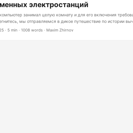
еменных электростанций
 компьютер занимал целую комнату и для его включения требов
егнитесь, мы отправляемся в дикое путешествие по истории вы
ит вас по-новому взглянуть на смартфон в вашем кармане – устр
25
· 5 min · 1008 words · Maxim Zhirnov
и, обладает большей вычислительной мощностью, чем машины, 
ну. Давайте окунёмся в увлекательный путь от монстров с миг
 сегодняшних изящных кремниевых волшебников. Рассвет перс
огда гиганты стали настольными История персональных компь
аха – она началась с комплекта в коробке, который заставлял 
ть от разочарования и радости....