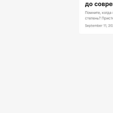
до совр
Помните, когда
степень? Прист
которое застав
September 11, 20
которое, кстат
человека на Лу
лампочками до
компьютеров: к
не с громкого б
инженеров плака