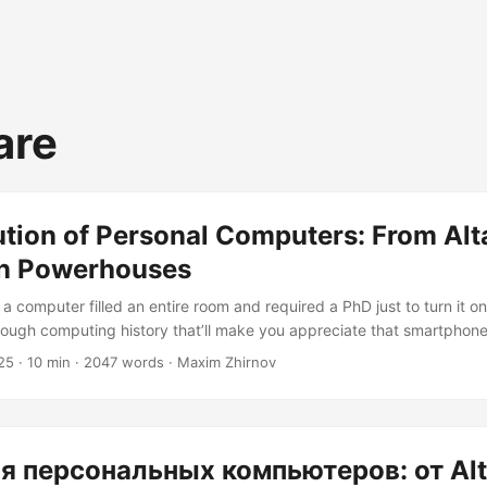
are
ution of Personal Computers: From Alt
n Powerhouses
computer filled an entire room and required a PhD just to turn it on
through computing history that’ll make you appreciate that smartphone
y, has more computing power than the machines that sent humans to
25
· 10 min · 2047 words · Maxim Zhirnov
cinating journey from those blinking-light monsters to today’s sleek si
sonal Computing: When Giants Became Desktop-Sized The story of 
 start with a bang – it started with a kit that came in a box and mad
s of frustration and joy....
 персональных компьютеров: от Alt