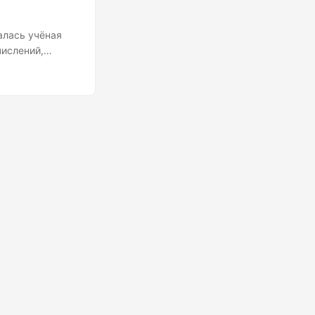
алась учёная
числений,
ойство,
отправившие
ающими
ональных
ютеров началась
взрослых