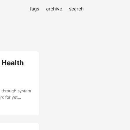
tags
archive
search
 Health
ed through system
rk for yet
ere’s one more
’s talk about your
ry’s next big