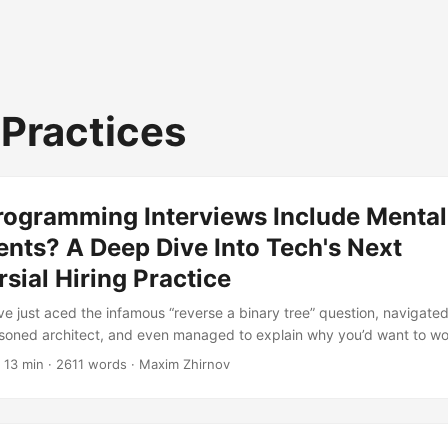
-Practices
rogramming Interviews Include Mental
nts? A Deep Dive Into Tech's Next
sial Hiring Practice
’ve just aced the infamous “reverse a binary tree” question, navigat
asoned architect, and even managed to explain why you’d want to wo
that’s “disrupting the synergy of innovative solutions.” But wait—th
 13 min · 2611 words · Maxim Zhirnov
ewer slides a clipboard across the table with a gentle smile: “Now, let
s and stress responses.” Welcome to what might be the tech indust