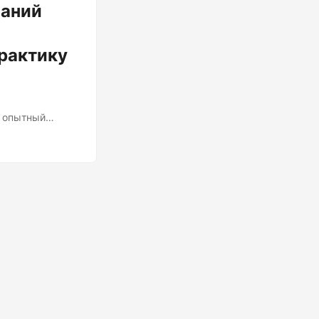
ваний
рактику
к опытный
омпании,
сть ещё один
айте поговорим о
вать в то, что