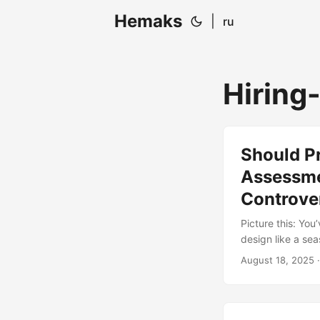
Hemaks
|
ru
Hiring
Should P
Assessme
Controver
Picture this: You
design like a se
another company 
August 18, 2025
·
step. The intervi
coping mechanism
debate....