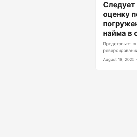
Следует 
оценку п
погруже
найма в 
Представьте: в
реверсировании
архитектор и д
August 18, 2025
·
которая «меняе
шаг. Собеседник
ваших механизм
может стать сл