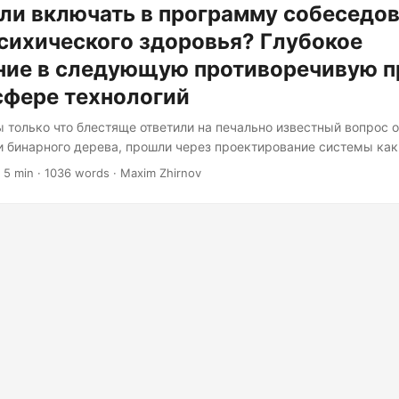
ли включать в программу собеседо
сихического здоровья? Глубокое
ние в следующую противоречивую п
сфере технологий
ы только что блестяще ответили на печально известный вопрос о
 бинарного дерева, прошли через проектирование системы ка
аже смогли объяснить, почему вы хотите работать в ещё одной к
 5 min · 1036 words · Maxim Zhirnov
т подход к синергии инновационных решений». Но подождите, е
 скользит блокнотом по столу с лёгкой улыбкой: «А теперь дав
ах преодоления трудностей и реакции на стресс». Добро пожало
едующей большой дискуссией в технологической индустрии....