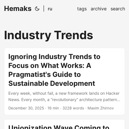
Hemaks
|
ru
tags
archive
search
Industry Trends
Ignoring Industry Trends to
Focus on What Works: A
Pragmatist's Guide to
Sustainable Development
Every week, without fail, a new framework lands on Hacker
News. Every month, a “revolutionary” architecture pattern
emerges from a tech conference. Every quarter, some
December 30, 2025
· 16 min · 3228 words · Maxim Zhirnov
startup with $50M in funding tells us that the way we’ve
been building software for the last decade is now
categorically wrong. And you know what? They’re probably
Unionization Wave Coming to