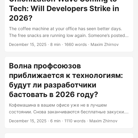
not wrong. They’re just… incomplete. Here’s the thing
Tech: Will Developers Strike in
nobody wants to hear at tech conferences: the best tool for
your problem might be the one you already know how to
2026?
use....
The coffee machine at your office has seen better days.
The free snacks are running low again. Someone’s posted
another screenshot of a layoff email in the Slack channel,
December 15, 2025
· 8 min · 1660 words · Maxim Zhirnov
and suddenly everyone’s looking a little nervous. You’re
scrolling through your feed and spot yet another article
about tech workers unionizing, and you think: Is this
Волна профсоюзов
actually happening? Will I be picketing outside
приближается к технологиям:
headquarters next year? Welcome to 2025, where the tech
industry—once the Wild West of labor relations—is finally
будут ли разработчики
getting a reality check from its own workers....
бастовать в 2026 году?
Кофемашина в вашем офисе уже не в лучшем
состоянии. Снова заканчиваются бесплатные закуски.
Кто-то опубликовал в канале Slack ещё один скриншот
December 15, 2025
· 6 min · 1110 words · Maxim Zhirnov
письма об увольнении, и вдруг все немного
нервничают. Вы листаете ленту новостей и видите