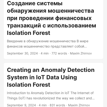
fraud is through the use of machine learning algorithms,
Создание системы
particularly the Isolation Forest. What is Isolation Forest?
обнаружения мошенничества
Isolation Forest is an unsupervised learning algorithm
designed to identify anomalies or outliers in a dataset....
при проведении финансовых
транзакций с использованием
Isolation Forest
Введение в обнаружение мошенничества В мире
финансов мошенничество представляет собой
постоянную и развивающуюся угрозу. По мере
September 30, 2024
· 4 min · 772 words · Maxim Zhirnov
развития технологий методы мошенников становятся
всё более изощрёнными, превращая борьбу с ними в
игру «в кошки-мышки» между ними и финансовыми
Creating an Anomaly Detection
учреждениями. Одним из наиболее эффективных
System in IoT Data Using
способов борьбы с мошенничеством является
использование алгоритмов машинного обучения, в
Isolation Forest
частности, Isolation Forest. Что такое Isolation Forest?
Introduction to Anomaly Detection in IoT The Internet of
Isolation Forest — это алгоритм неконтролируемого
Things (IoT) has revolutionized the way we collect and
обучения, предназначенный для выявления аномалий
analyze data from various devices and sensors. However,
или выбросов в наборе данных....
September 9, 2024
· 4 min · 831 words · Maxim Zhirnov