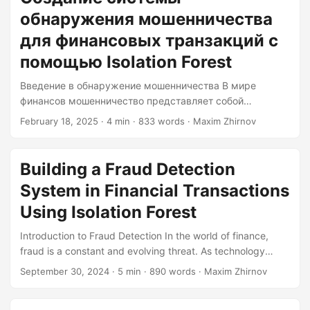
the Isolation Forest algorithm steps in, offering a powerful
обнаружения мошенничества
and efficient solution for anomaly detection. What is
Isolation Forest? Isolation Forest is an unsupervised
для финансовых транзакций с
machine learning algorithm designed to detect anomalies
помощью Isolation Forest
or outliers in datasets....
Введение в обнаружение мошенничества В мире
финансов мошенничество представляет собой
постоянную и развивающуюся угрозу. Обнаружение
February 18, 2025
· 4 min · 833 words · Maxim Zhirnov
мошеннических транзакций является важной задачей,
требующей анализа огромных объёмов данных, часто в
режиме реального времени. Традиционные методы
Building a Fraud Detection
могут быть громоздкими и неэффективными, особенно
System in Financial Transactions
при работе с большими наборами данных. Именно
здесь на помощь приходит алгоритм Isolation Forest,
Using Isolation Forest
предлагающий мощное и эффективное решение для
Introduction to Fraud Detection In the world of finance,
обнаружения аномалий. Что такое Isolation Forest?
fraud is a constant and evolving threat. As technology
Isolation Forest — это алгоритм машинного обучения без
advances, so do the methods of fraudsters, making it a
учителя, предназначенный для обнаружения аномалий
September 30, 2024
· 5 min · 890 words · Maxim Zhirnov
cat-and-mouse game between them and the financial
или выбросов в наборах данных....
institutions. One of the most effective ways to combat