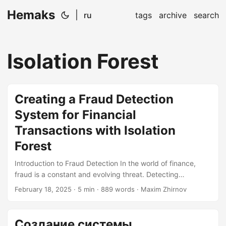
Hemaks
|
ru
tags
archive
search
Isolation Forest
Creating a Fraud Detection
System for Financial
Transactions with Isolation
Forest
Introduction to Fraud Detection In the world of finance,
fraud is a constant and evolving threat. Detecting
fraudulent transactions is a critical task that requires
February 18, 2025
· 5 min · 889 words · Maxim Zhirnov
parsing through vast amounts of data, often in real-time.
Traditional methods can be cumbersome and inefficient,
especially when dealing with large datasets. This is where
Создание системы