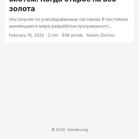
having been battle-tested over years of operation....
золота
Ностальгия по унаследованным системам В постоянно
меняющемся мире разработки программного
обеспечения термин «унаследованная система» часто
February 16, 2025
· 3 min · 638 words · Maxim Zhirnov
несёт в себе негативный оттенок. Он ассоциируется с
устаревшим, громоздким и, возможно, даже немного
архаичным. Однако есть веские аргументы в пользу
того, почему эти старые системы всё ещё занимают
своё место в нашей современной технологической
экосистеме. Фактор надёжности Устаревшие системы,
несмотря на свой возраст, имеют одно неоспоримое
преимущество: они работают. И часто работают
стабильно, пройдя проверку боем за годы
эксплуатации....
© 2026 · hemaks.org