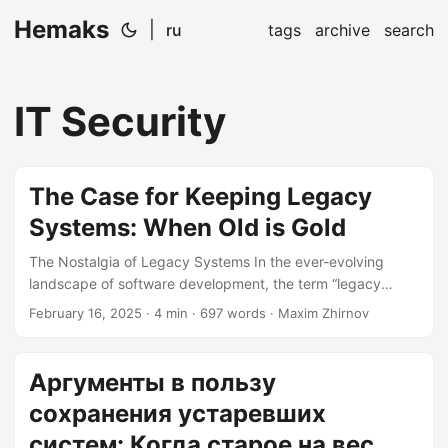
Hemaks
|
ru
tags
archive
search
IT Security
The Case for Keeping Legacy
Systems: When Old is Gold
The Nostalgia of Legacy Systems In the ever-evolving
landscape of software development, the term “legacy
system” often carries a negative connotation. It’s
February 16, 2025
· 4 min · 697 words · Maxim Zhirnov
synonymous with outdated, cumbersome, and perhaps
even a bit archaic. However, there’s a compelling case to
be made for why these old systems still have a place in our
Аргументы в пользу
modern technological ecosystem. The Reliability Factor
сохранения устаревших
Legacy systems, despite their age, have one undeniable
advantage: they work. And they often work consistently,
систем: Когда старое на вес