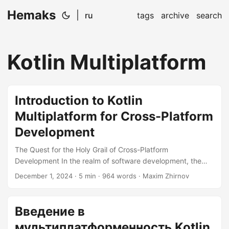
Hemaks
|
ru
tags
archive
search
Kotlin Multiplatform
Introduction to Kotlin
Multiplatform for Cross-Platform
Development
The Quest for the Holy Grail of Cross-Platform
Development In the realm of software development, the
dream of writing once and running everywhere has been a
December 1, 2024
· 5 min · 964 words · Maxim Zhirnov
longstanding quest. With the advent of Kotlin Multiplatform,
this dream is now more achievable than ever. In this article,
we’ll delve into the world of Kotlin Multiplatform, exploring
Введение в
its capabilities, use cases, and how it can revolutionize your
мультиплатформенность Kotlin
cross-platform development endeavors. What is Kotlin