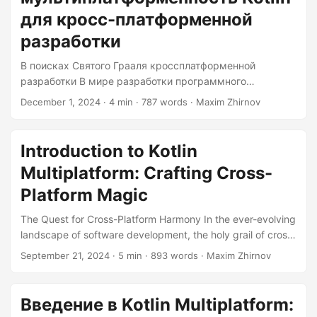
Multiplatform?...
для кросс-платформенной
разработки
В поисках Святого Грааля кроссплатформенной
разработки В мире разработки программного
обеспечения мечта о написании кода один раз и его
December 1, 2024
· 4 min · 787 words · Maxim Zhirnov
запуске на всех платформах существует уже давно. С
появлением Kotlin Multiplatform эта мечта стала более
достижимой, чем когда-либо. В этой статье мы
Introduction to Kotlin
рассмотрим мир Kotlin Multiplatform, его возможности,
Multiplatform: Crafting Cross-
варианты использования и то, как он может
революционизировать ваши усилия по
Platform Magic
кроссплатформенной разработке. Что такое Kotlin
The Quest for Cross-Platform Harmony In the ever-evolving
Multiplatform? Kotlin Multiplatform — это технология,
landscape of software development, the holy grail of cross-
разработанная JetBrains, которая позволяет делиться
platform development has long been a topic of fascination
кодом между различными платформами, включая
September 21, 2024
· 5 min · 893 words · Maxim Zhirnov
and frustration. Developers have traditionally been forced
Android, iOS, настольные компьютеры (Windows,
to choose between writing separate codebases for
macOS, Linux) и веб....
different platforms or compromising on performance and
Введение в Kotlin Multiplatform:
native features. However, with the advent of Kotlin