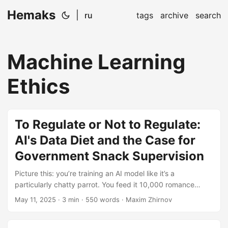
Hemaks
|
ru
tags
archive
search
Machine Learning
Ethics
To Regulate or Not to Regulate:
AI's Data Diet and the Case for
Government Snack Supervision
Picture this: you’re training an AI model like it’s a
particularly chatty parrot. You feed it 10,000 romance
novels, and suddenly it starts spitting sonnets. Give it
May 11, 2025
· 3 min · 550 words · Maxim Zhirnov
4chan archives, and… well, let’s just say you’ll need ethical
mouthwash. This is why I argue governments need to be