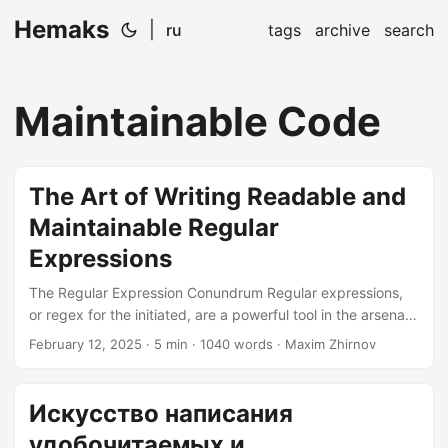
Hemaks
|
ru
tags
archive
search
Maintainable Code
The Art of Writing Readable and
Maintainable Regular
Expressions
The Regular Expression Conundrum Regular expressions,
or regex for the initiated, are a powerful tool in the arsenal
of any software developer. However, they can quickly
February 12, 2025
· 5 min · 1040 words · Maxim Zhirnov
become the bane of your existence if not handled with
care. Imagine a cryptic puzzle that only a select few can
decipher, and you’re on the right track. But fear not, dear
Искусство написания
reader, for we are about to embark on a journey to tame
удобочитаемых и
these beasts and make them not only readable but also