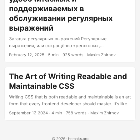
maintainable....
поддерживаемых в
обслуживании регулярных
выражений
Загадка регулярных выражений Регулярные
выражения, или сокращённо «регэкспы»,
представляют собой мощный инструмент в арсенале
February 12, 2025
· 5 min · 925 words · Maxim Zhirnov
любого разработчика программного обеспечения.
Однако если не обращаться с ними осторожно, они
могут быстро стать настоящим проклятием.
The Art of Writing Readable and
Представьте себе загадочную головоломку, разгадать
Maintainable CSS
которую под силу лишь избранным, и вы поймёте, о
чём речь. Но не бойтесь, дорогой читатель, мы вот-вот
Writing CSS that is both readable and maintainable is an art
отправимся в путешествие, чтобы приручить этих
form that every frontend developer should master. It’s like
«зверей» и сделать их не только понятными, но и
baking a cake: you need the right ingredients, a solid
September 17, 2024
· 4 min · 758 words · Maxim Zhirnov
удобными для сопровождения....
recipe, and a bit of flair to make it truly special. In this
article, we’ll dive into the key ingredients and techniques to
help you craft CSS that’s as elegant as it is functional. 1.
Modularize Your Styles Imagine your UI as a set of LEGO
© 2026 · hemaks.org