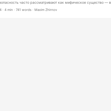
зопасность часто рассматривают как мифическое существо — в
ло кто видел её в дикой природе. Даже с лучшими намерениями
4
· 4 min · 741 words · Maxim Zhirnov
отчиков написание безопасного кода может быть сложной зада
ебезопасными языками памяти, такими как C и C++. Сложность 
Языки C и C++ печально известны отсутствием функций безопасн