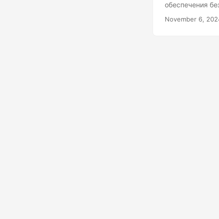
обеспечения бе
говорят, но ма
November 6, 202
опытных разраб
при работе с н
языков памяти 