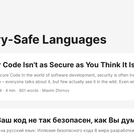
y-Safe Languages
Code Isn't as Secure as You Think It I
ecure Code In the world of software development, security is often tr
 – everyone talks about it, but few actually see it in the wild. Even w
team of skilled developers, writing secure code can be a daunting ta
4
· 4 min · 801 words · Maxim Zhirnov
th memory-unsafe languages like C and C++. The Complexity of M
ges like C and C++ are notorious for their lack of memory safety fe
аш код не так безопасен, как Вы ду
 на русский язык: Иллюзия безопасного кода В мире разработк