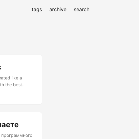
tags
archive
search
s
eated like a
ith the best
sk, especially
emory-Unsafe
atures....
маете
и программного