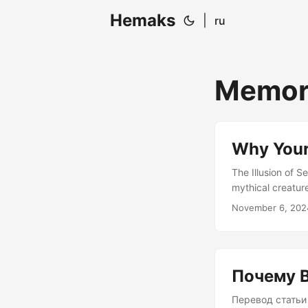
Hemaks
|
ru
Memor
Why Your 
The Illusion of S
mythical creature
intentions and a 
November 6, 202
when working wi
Languages Langua
Почему В
Перевод статьи