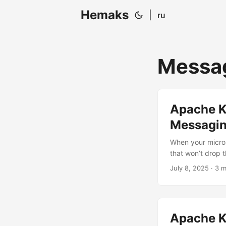
Hemaks
|
ru
Messa
Apache K
Messagi
When your micros
that won’t drop
champions in this
July 8, 2025
· 3 m
weaknesses, and s
Philosophies: Wh
Apache K