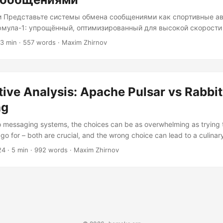
 Представьте системы обмена сообщениями как спортивные а
рмула-1: упрощённый, оптимизированный для высокой скорости
о прямой. RabbitMQ — это внедорожник 4х4: универсальный, сп
 3 min · 557 words · Maxim Zhirnov
ой местностью и может перевозить больше груза. Оба доставят
 выбрать неправильно, то вы застрянете в грязи. Основные арх
cer") --> B{"Roz"} B --> C("Topic") C --> G{"Broker"} C --> H{"Broker"
ive Analysis: Apache Pulsar vs Rabbi
ng
 messaging systems, the choices can be as overwhelming as trying 
go for – both are crucial, and the wrong choice can lead to a culinary 
ter. In the realm of messaging, two popular contenders are Apache Pu
24
· 5 min · 992 words · Maxim Zhirnov
as its own strengths and weaknesses, and understanding these is k
our project....