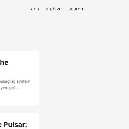
tags
archive
search
The
messaging system
vyweight
engths,
luff. Core
.
 Pulsar: