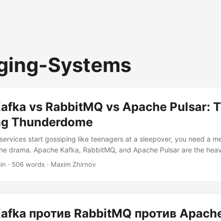
ging-Systems
afka vs RabbitMQ vs Apache Pulsar: 
ng Thunderdome
ervices start gossiping like teenagers at a sleepover, you need a 
 the drama. Apache Kafka, RabbitMQ, and Apache Pulsar are the hea
 arena, each with their own fighting style. Let’s break down their str
in · 506 words · Maxim Zhirnov
ecret weapons – with actual code to prove it’s not just theoretical f
at’s Under the Hood? RabbitMQ is your reliable old-school postman...
afka против RabbitMQ против Apache