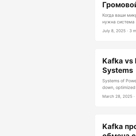
Громово
Когда ваши мик
нужна система 
RabbitMQ и Apa
July 8, 2025
· 3 m
Давайте разбер
кодом, чтобы д
что под капото
основе протоко
Kafka vs 
доставка с точн
Systems
Systems of Power
down, optimized 
versatile, handl
March 28, 2025
·
and you’ll be st
C("Topic") C --> 
Kafka пр
обмена 