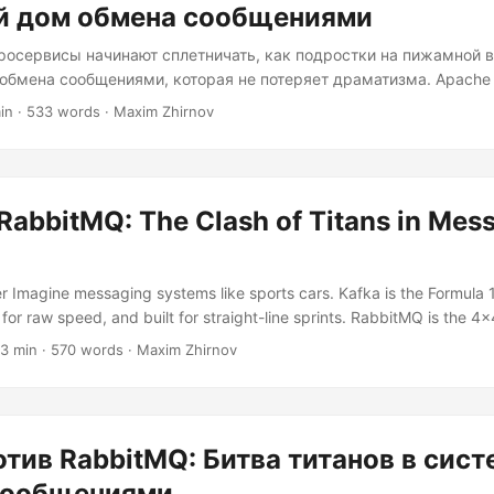
й дом обмена сообщениями
росервисы начинают сплетничать, как подростки на пижамной 
обмена сообщениями, которая не потеряет драматизма. Apache 
che Pulsar — чемпионы в этой области, каждый со своим стилем
in · 533 words · Maxim Zhirnov
ём их сильные и слабые стороны, а также секретное оружие —
оказать, что это не просто теоретические рассуждения. Основн
м? RabbitMQ — это ваш надёжный старомодный почтальон. Пост
ла AMQP, он обрабатывает сообщения как заказные письма — г
RabbitMQ: The Clash of Titans in Mes
остью маршрутного листа....
 Imagine messaging systems like sports cars. Kafka is the Formula 
for raw speed, and built for straight-line sprints. RabbitMQ is the 4
es tricky terrain, and can carry more cargo. Both get you places, but
 3 min · 570 words · Maxim Zhirnov
uck in the mud. Core Architectures graph TD A("Kafka Producer") --> 
G{"Broker"} C --> H{"...
отив RabbitMQ: Битва титанов в сист
сообщениями