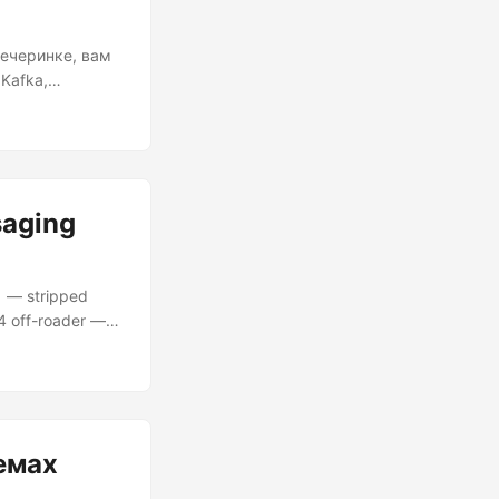
вечеринке, вам
Kafka,
 борьбы.
 с реальным
ые принципы:
роенный на
арантированная
saging
1 — stripped
x4 off-roader —
 choose wrong
B{"Roz"} B -->
емах