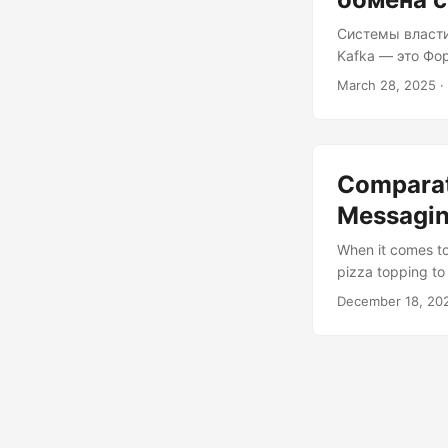
Системы власти
Kafka — это Фо
для спринтов п
March 28, 2025
·
труднопроходим
нужно, но если
TD A("Kafka Produ
Comparat
Messagi
When it comes to
pizza topping to 
technical) disas
December 18, 20
RabbitMQ. Each h
right choice for y