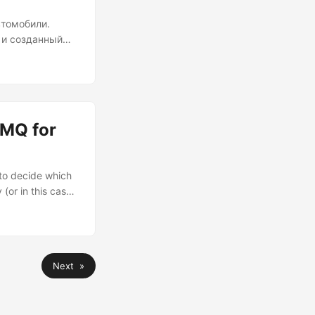
втомобили.
 и созданный
равляется с
 вас куда
итектуры graph
} C --> I{"...
tMQ for
to decide which
(or in this case,
lsar and
ey to making the
Next »