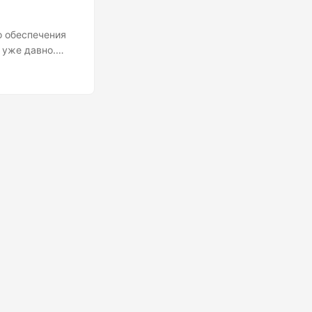
о обеспечения
 уже давно.
таких
 всегда являются
ыясним, почему
де чем мы