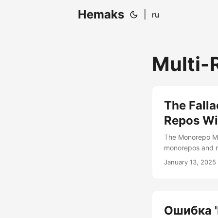
Hemaks
|
ru
Multi-
The Falla
Repos W
The Monorepo Man
monorepos and mu
popularity, espec
January 13, 2025
always the best s
in many cases, mu
Ошибка '