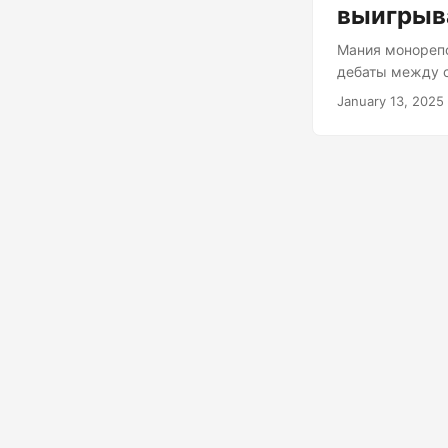
выигрыв
Мания монорепо
дебаты между с
Хотя монорепоз
January 13, 2025
технологических
лучшим решение
во многих случ
предпочтитель
перейдём к дета