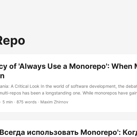
Repo
cy of 'Always Use a Monorepo': When 
in
ia: A Critical Look In the world of software development, the deb
lti-repos has been a longstanding one. While monorepos have gain
ially among tech giants like Microsoft, Facebook, and Twitter, the id
· 5 min · 875 words · Maxim Zhirnov
olution is a fallacy. Let’s dive into the nuances of both approaches 
ltiple repositories might be the better choice....
Всегда использовать Monorepo': Ког