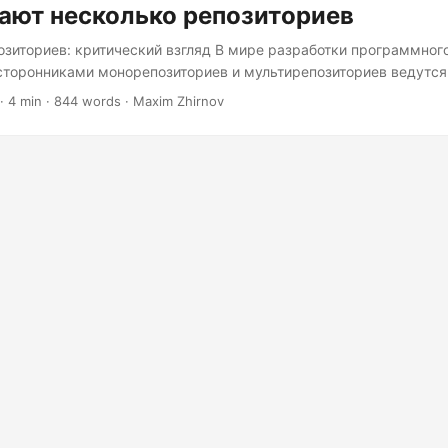
ают несколько репозиториев
зиториев: критический взгляд В мире разработки программног
торонниками монорепозиториев и мультирепозиториев ведутся
итории приобрели значительную популярность, особенно среди 
· 4 min · 844 words · Maxim Zhirnov
 гигантов, как Microsoft, Facebook и Twitter, идея о том, что они
м, ошибочна. Давайте углубимся в нюансы обоих подходов и в
аях использование нескольких репозиториев может быть более
ным. Понимание монорепозиториев и мультирепозиториев Преж
лям, давайте определим, о чём идёт речь:...