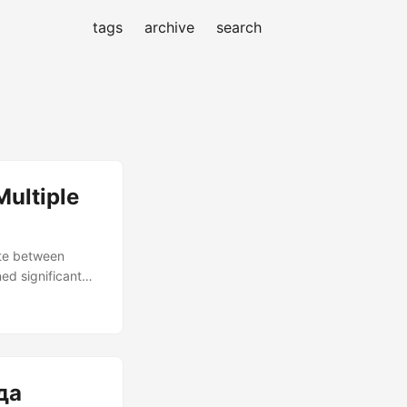
tags
archive
search
Multiple
ate between
ed significant
ea that they are
and explore why,
да