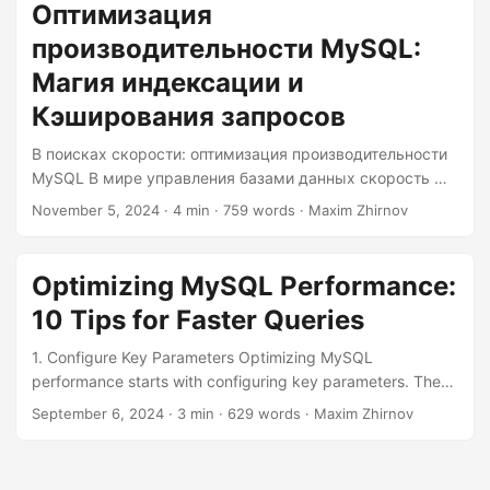
in luck because optimizing its performance is more of an
Оптимизация
art than a mystery. Let’s dive into the two most powerful
производительности MySQL:
tools in your optimization arsenal: indexing and query
caching....
Магия индексации и
Кэширования запросов
В поисках скорости: оптимизация производительности
MySQL В мире управления базами данных скорость —
это всё. Медленная база данных может стать
November 5, 2024
· 4 min · 759 words · Maxim Zhirnov
ахиллесовой пятой даже самого надёжного
приложения, что приводит к недовольству
пользователей и подмоченной репутации. Если вы
Optimizing MySQL Performance:
работаете с базой данных MySQL, вам повезло, потому
10 Tips for Faster Queries
что оптимизация её производительности — скорее
искусство, чем тайна. Давайте погрузимся в два самых
1. Configure Key Parameters Optimizing MySQL
мощных инструмента в вашем арсенале оптимизации:
performance starts with configuring key parameters. These
индексирование и кэширование запросов. Сила
parameters can significantly impact how your database
September 6, 2024
· 3 min · 629 words · Maxim Zhirnov
индексирования Индексирование — это незаметный
handles queries and data storage. Here are some crucial
герой оптимизации баз данных....
ones to focus on: innodb_buffer_pool_size: This parameter
determines the size of the buffer pool, which is used to