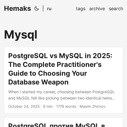
Hemaks
|
ru
tags
archive
search
Mysql
PostgreSQL vs MySQL in 2025:
The Complete Practitioner's
Guide to Choosing Your
Database Weapon
When I started my career, choosing between PostgreSQL
and MySQL felt like picking between two identical twins
wearing different colored shirts. Now, after years of
October 24, 2025
· 9 min · 1776 words · Maxim Zhirnov
wrestling with both in production environments, I can tell
you: they’re cousins, not twins. And understanding the
differences isn’t just trivia—it’s the difference between a
PostgreSQL против MySQL в