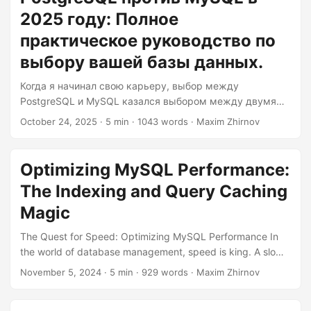
system that scales gracefully and one that collapses under
2025 году: Полное
its own weight at 3 AM. Let me walk you through this
comparison in a way that actually matters for real-world
практическое руководство по
projects....
выбору вашей базы данных.
Когда я начинал свою карьеру, выбор между
PostgreSQL и MySQL казался выбором между двумя
близнецами в рубашках разного цвета. Теперь, после
October 24, 2025
· 5 min · 1043 words · Maxim Zhirnov
многих лет работы с обеими системами в
производственных средах, я могу сказать: они скорее
кузены, чем близнецы. И понимание различий — это не
Optimizing MySQL Performance:
просто пустяки, это разница между системой, которая
The Indexing and Query Caching
масштабируется плавно, и той, которая рухнет под
собственным весом в 3 часа ночи. Позвольте мне
Magic
провести вас через это сравнение, которое
The Quest for Speed: Optimizing MySQL Performance In
действительно важно для реальных проектов....
the world of database management, speed is king. A slow
database can be the Achilles’ heel of even the most robust
November 5, 2024
· 5 min · 929 words · Maxim Zhirnov
application, leading to frustrated users and a tarnished
reputation. If you’re dealing with a MySQL database, you’re