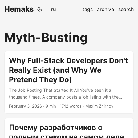
Hemaks
|
ru
tags
archive
search
Myth-Busting
Why Full-Stack Developers Don't
Really Exist (and Why We
Pretend They Do)
The Job Posting That Started It All You’ve seen it a
thousand times. A company posts a job listing with the
following requirements: “We’re looking for an experienced
February 3, 2026
· 9 min · 1742 words · Maxim Zhirnov
Full-Stack Developer! You should be proficient in React,
Vue, Angular, Node.js, Python, Java, AWS, Docker,
Kubernetes, PostgreSQL, MongoDB, Redis, GraphQL, REST
Почему разработчиков с
APIs, microservices architecture, DevOps practices, and
полным стеком на самом деле
ideally have some experience with machine learning. Must