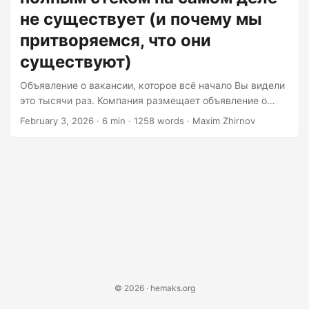
be comfortable working independently and leading a
не существует (и почему мы
team....
притворяемся, что они
существуют)
Объявление о вакансии, которое всё начало Вы видели
это тысячи раз. Компания размещает объявление о
вакансии со следующими требованиями: «Мы ищем
February 3, 2026
· 6 min · 1258 words · Maxim Zhirnov
опытного Full-Stack разработчика! Вы должны владеть
React, Vue, Angular, Node.js, Python, Java, AWS, Docker,
Kubernetes, PostgreSQL, MongoDB, Redis, GraphQL, REST
API, архитектурой микросервисов, практиками DevOps,
и в идеале иметь некоторый опыт работы с машинным
обучением. Должны чувствовать себя комфортно,
работая самостоятельно и руководя командой.
Зарплата: конкурентоспособная». Перевод: мы хотим
нанять одного человека, чтобы он выполнял работу пяти
человек, но не хотим платить пять зарплат....
© 2026 · hemaks.org