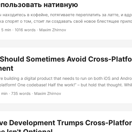
спользовать нативную
 находитесь в кофейне, потягиваете переплатить за латте, и вд
ка спорят о том, стоит ли создавать своё новое блестящее прил
Native или же выбрать нативное развитие. Один разработчик д
 5 min · 1016 words · Maxim Zhirnov
ками, крича: «Переиспользование кода!», а другой возражает:
ность и пользовательский опыт!». Знакомо? Что ж, возьмите ещ
мся глубоко погрузиться в вопрос о том, когда вам следует без
ое развитие вместо кроссплатформенных решений....
Should Sometimes Avoid Cross-Platf
ment
’re building a digital product that needs to run on both iOS and Andro
latform! One codebase! Half the work!” – but hold that thought. Wh
 React Native have their charms, there are times when this approach
 min · 735 words · Maxim Zhirnov
alent of wearing swim fins to a ballet. Let’s dive into why cross-pl
t always the golden ticket. When Performance Takes Center Stage 
r from the “translator problem” – your code gets interpreted through 
hing native hardware....
ve Development Trumps Cross-Platf
e Isn't Optional