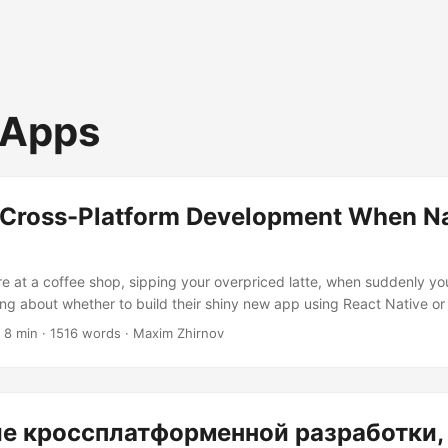
 Apps
 Cross-Platform Development When Na
u’re at a coffee shop, sipping your overpriced latte, when suddenly y
ng about whether to build their shiny new app using React Native or g
ves their hands dramatically, shouting “Code reusability!” while the
 8 min · 1516 words · Maxim Zhirnov
e and user experience!” Sound familiar? Well, grab another coffee b
 when you should absolutely, positively, without-a-doubt choose na
rm solutions....
е кроссплатформенной разработки,