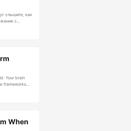
руг слышите, как
ожение с
раматично
ё кофе, потому
оговорочно
orm
id. Your brain
ile frameworks
 becomes the
atform
Cross-platform
an abstraction
orm When