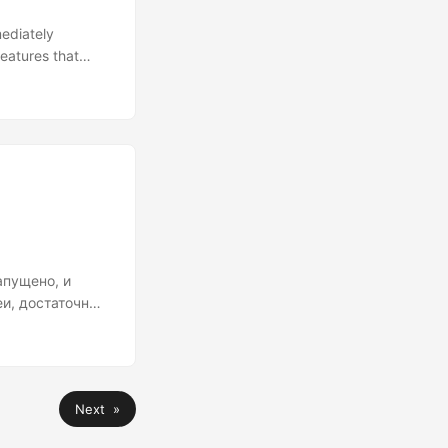
mediately
features that
velopment when
ite once, run
yond
апущено, и
еи, достаточный
стве, но
де правильным
зработка часто
огда важны
Next »
бенчмарков
ста без