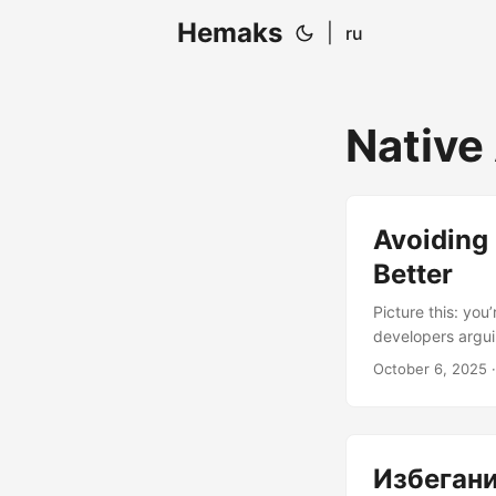
Hemaks
|
ru
Native
Avoiding
Better
Picture this: yo
developers argui
One developer wa
October 6, 2025
·
with “Performanc
diving deep into
over cross-platfo
Избегани