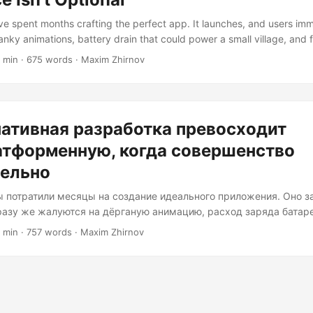
’ve spent months crafting the perfect app. It launches, and users im
nky animations, battery drain that could power a small village, and 
ce but vanish on another. The culprit? Choosing cross-platform de
 min · 675 words · Maxim Zhirnov
ght call. Let’s unravel why native development often outshines its “wr
n when performance and polish matter. The Performance Chasm: Be
 apps speak directly to their host OS without translation layers....
ативная разработка превосходит
атформенную, когда совершенство
тельно
ы потратили месяцы на создание идеального приложения. Оно з
разу же жалуются на дёрганую анимацию, расход заряда батар
большой деревни, и функции, которые работают на одном устрой
 min · 757 words · Maxim Zhirnov
угом. Виновник? Выбор кроссплатформенной разработки там, г
нативная разработка. Давайте разберёмся, почему нативная ра
оего кузена с принципом «напиши один раз, запускай везде», к
ость и качество. Разрыв в производительности: за пределами 
жения напрямую взаимодействуют с операционной системой хо