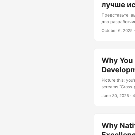
лучше и
Представьте: вы
два разработчи
помощью React 
October 6, 2025
·
размахивает ру
«Производитель
что мы собирае
выбрать нативн
Why You 
Develop
Picture this: you
screams “Cross-p
like Flutter and
June 30, 2025
· 4
development equiv
development isn’
apps often suffe
layer before reac
Why Nati
Excellenc