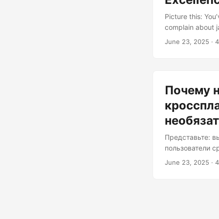
Picture this: You
complain about ja
work on one devi
June 23, 2025
· 4
native was the ri
anywhere” cousi
Benchmarks Native
Почему н
кросспл
необяза
Представьте: в
пользователи с
для питания не
June 23, 2025
· 4
исчезают на др
решением была 
превосходит св
производительн
Нативные прило