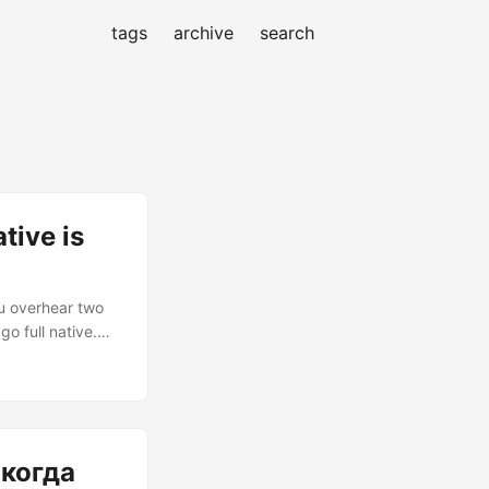
tags
archive
search
tive is
ou overhear two
o full native.
 other counters
ecause we’re
tive development
 когда