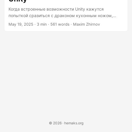
Когда встроенные возможности Unity кажутся
попыткой сразиться с драконом кухонным ножом,
плагины становятся вашим заколдованным палашом. В
May 19, 2025
· 3 min · 561 words · Maxim Zhirnov
этом руководстве мы преобразуем код C# в нативные
усиления, избегая утечек памяти, словно плохо
закодированных Минотавров в лабиринте. Ковка
нативного тигля Каждый великий плагин начинается с
умиротворения правильных богов — в данном случае
компилятора вашей ОС. Давайте создадим заклинание
на C++, которое заставит числа взрываться: //
MagicNumbers.h #pragma once extern "C" {
__declspec(dllexport) int NuclearMultiply(int a, int b) {
return a * b * 1000; // Потому что обычное умножение
для магглов } } Поместите этот радиоактивный код в
папку Assets/Plugins следующим образом:...
© 2026 · hemaks.org