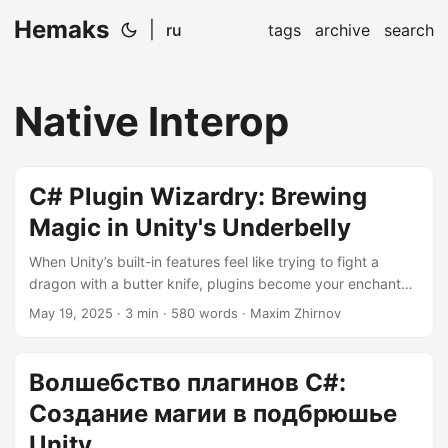
Hemaks
|
ru
tags
archive
search
Native Interop
C# Plugin Wizardry: Brewing
Magic in Unity's Underbelly
When Unity’s built-in features feel like trying to fight a
dragon with a butter knife, plugins become your enchanted
broadsword. In this guide, we’ll transmute C# code into
May 19, 2025
· 3 min · 580 words · Maxim Zhirnov
native power-ups while dodging memory leaks like they’re
poorly coded Minotaurs in a labyrinth. Forging the Native
Crucible Every great plugin starts by angering the right
Волшебство плагинов C#:
gods - in this case, your OS’s compiler. Let’s create a C++
Создание магии в подбрюшье
spell that makes numbers go boom:...
Unity