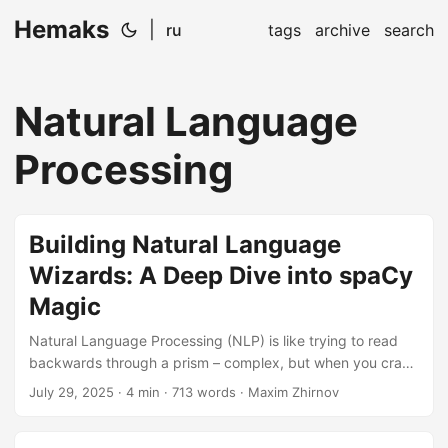
Hemaks
|
ru
tags
archive
search
Natural Language
Processing
Building Natural Language
Wizards: A Deep Dive into spaCy
Magic
Natural Language Processing (NLP) is like trying to read
backwards through a prism – complex, but when you crack
the code, suddenly text becomes malleable magic. With
July 29, 2025
· 4 min · 713 words · Maxim Zhirnov
spaCy, we don’t just analyze words; we become text
whisperers. Let’s build an NLP system that understands,