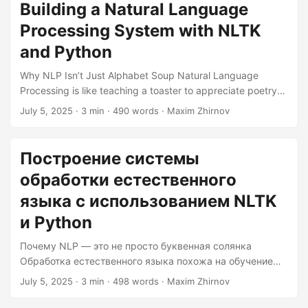
dissects, and maybe even laughs at your terrible puns.
Building a Natural Language
Installation & Initial Setup Before we channel our inner
Processing System with NLTK
Sherlock Holmes of text analysis, we need the right tools....
and Python
Why NLP Isn’t Just Alphabet Soup Natural Language
Processing is like teaching a toaster to appreciate poetry—
it sounds absurd until you realize we’re actually doing it. As
July 5, 2025
· 3 min · 490 words · Maxim Zhirnov
developers, we get to bridge human ambiguity with
machine precision. Today, we’ll build an NLP pipeline using
Python’s NLTK library that can dissect text like a linguist on
Построение системы
espresso. No PhD required—just Python and stubbornness.
обработки естественного
Your NLP Toolkit Setup Before our text adventures begin,
let’s weaponize your Python environment:...
языка с использованием NLTK
и Python
Почему NLP — это не просто буквенная солянка
Обработка естественного языка похожа на обучение
тостера пониманию поэзии — это звучит абсурдно,
July 5, 2025
· 3 min · 498 words · Maxim Zhirnov
пока не осознаешь, что мы на самом деле занимаемся
этим. Как разработчики, мы можем соединить