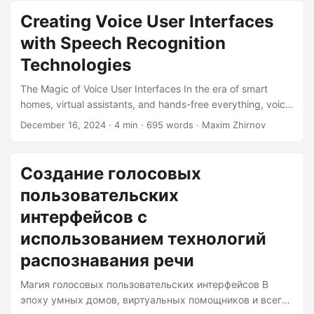
человеческую неопределённость с точностью машины.
Creating Voice User Interfaces
Сегодня мы создадим конвейер NLP, используя
with Speech Recognition
библиотеку NLTK в Python, который сможет
анализировать текст, как лингвист на эспрессо. Не
Technologies
требуется PhD — только Python и упрямство.
The Magic of Voice User Interfaces In the era of smart
Настройка вашего набора инструментов для NLP
homes, virtual assistants, and hands-free everything, voice
Прежде чем мы начнём наши текстовые приключения,
user interfaces (VUIs) have become an integral part of our
давайте подготовим вашу среду Python:...
December 16, 2024
· 4 min · 695 words · Maxim Zhirnov
daily lives. But have you ever wondered what goes into
creating these magical interfaces that understand and
respond to our voice commands? Let’s dive into the world
Создание голосовых
of speech recognition and explore how to build these voice
пользовательских
user interfaces. The Core Components of VUI A VUI is not
just a simple feature; it’s a complex system that relies on
интерфейсов с
several key components to function seamlessly....
использованием технологий
распознавания речи
Магия голосовых пользовательских интерфейсов В
эпоху умных домов, виртуальных помощников и всего,