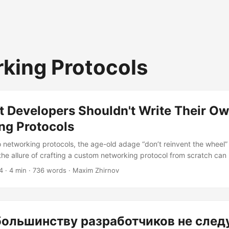
king Protocols
 Developers Shouldn't Write Their O
ng Protocols
 networking protocols, the age-old adage “don’t reinvent the wheel” 
the allure of crafting a custom networking protocol from scratch can 
ith pitfalls that can lead even the most seasoned developers down a 
4
· 4 min · 736 words · Maxim Zhirnov
rustration. The Complexity of Networking Protocols Networking prot
 the backbone of the internet....
ольшинству разработчиков не след