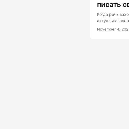
писать с
Когда речь зах
актуальна как 
велик, этот пу
November 4, 202
разработчиков 
Сетевые проток
усовершенствов
включая потерю 