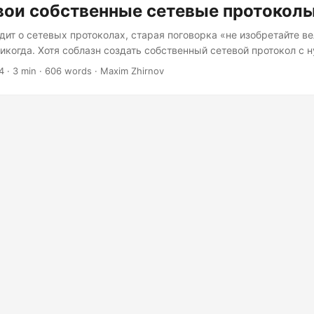
вои собственные сетевые протокол
одит о сетевых протоколах, старая поговорка «не изобретайте в
никогда. Хотя соблазн создать собственный сетевой протокол с 
ть чреват проблемами, которые могут завести даже самых опыт
4
· 3 min · 606 words · Maxim Zhirnov
в кроличью нору сложности и разочарования. Сложность сетев
олы, такие как TCP и UDP, являются основой интернета. Они бы
аны за десятилетия, чтобы справляться со сложностями перед
пакетов, дублирование и доставку не по порядку....