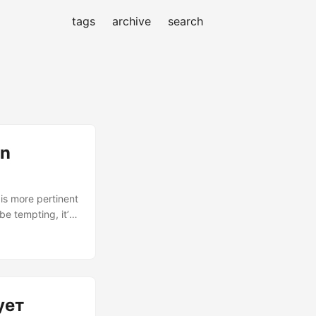
tags
archive
search
wn
is more pertinent
be tempting, it’s
rabbit hole of
ocols, such as
ует