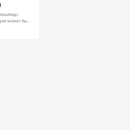
ы
елосипед»
нуля может быть
ных
ых протоколов
ли
ачи данных,