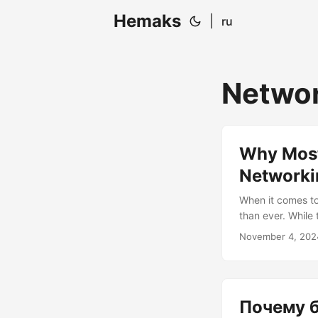
Hemaks
|
ru
Networ
Why Most
Networki
When it comes to
than ever. While 
a path fraught w
November 4, 202
complexity and f
TCP and UDP, are
Почему б