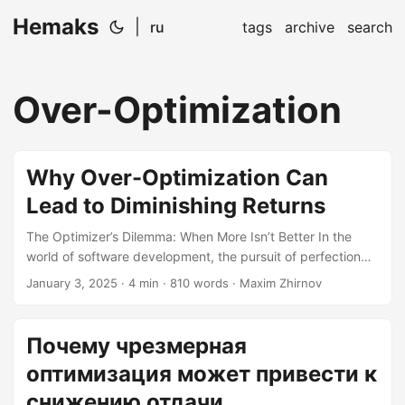
Hemaks
|
ru
tags
archive
search
Over-Optimization
Why Over-Optimization Can
Lead to Diminishing Returns
The Optimizer’s Dilemma: When More Isn’t Better In the
world of software development, the pursuit of perfection
can sometimes lead to a paradoxical outcome: over-
January 3, 2025
· 4 min · 810 words · Maxim Zhirnov
optimization. This phenomenon, where the relentless drive
to improve performance, code quality, or search engine
rankings ultimately results in diminishing returns, is a trap
Почему чрезмерная
many developers fall into. Let’s delve into why over-
оптимизация может привести к
optimization can be counterproductive and how to
recognize when you’re crossing the line from improvement
снижению отдачи