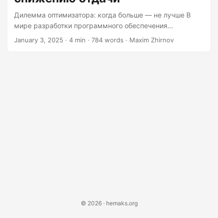
to inefficiency....
Дилемма оптимизатора: когда больше — не лучше В
мире разработки программного обеспечения
стремление к совершенству иногда может привести к
January 3, 2025
· 4 min · 784 words · Maxim Zhirnov
парадоксальному результату: чрезмерной
оптимизации. Это явление, при котором неустанное
стремление улучшить производительность, качество
кода или рейтинг в поисковых системах в конечном
итоге приводит к снижению отдачи, является ловушкой,
в которую попадают многие разработчики. Давайте
разберёмся, почему чрезмерная оптимизация может
быть контрпродуктивной и как понять, что вы
переходите черту от улучшения к неэффективности....
© 2026 · hemaks.org