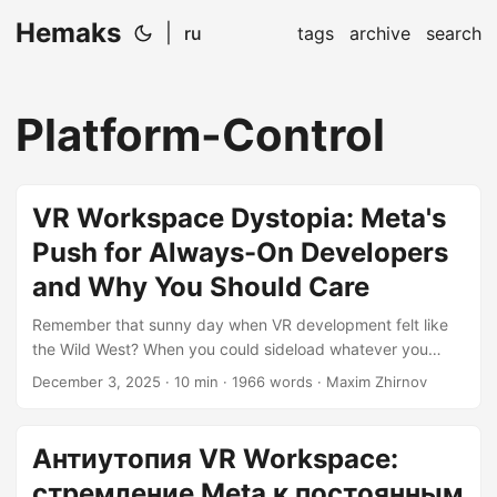
Hemaks
|
ru
tags
archive
search
Platform-Control
VR Workspace Dystopia: Meta's
Push for Always-On Developers
and Why You Should Care
Remember that sunny day when VR development felt like
the Wild West? When you could sideload whatever you
wanted, manage your Quest fleet however you liked, and
December 3, 2025
· 10 min · 1966 words · Maxim Zhirnov
actually own the devices you purchased? Yeah, those days
are officially over. Meta just drew a line in the sand with
their Horizon Managed Services (HMS) policy, effective
Антиутопия VR Workspace:
March 2025, and frankly, it’s the kind of move that makes
стремление Meta к постоянным
you wonder if we’re building the future or just recreating