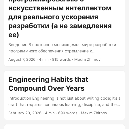
искусственным интеллектом
для реального ускорения
разработки (а не замедления
ее)
Введение В постоянно меняющемся мире разработки
программного обеспечения стремление к
эффективности не знает границ. Появляются AI-
August 7, 2026
· 4 min · 815 words · Maxim Zhirnov
помощники для кодирования — новые инструменты,
обещающие значительно ускорить рабочий процесс. Но
оправдывают ли они ожидания? В этой статье мы
Engineering Habits that
подробно рассмотрим мир AI-помощников для
Compound Over Years
кодирования, изучим, как использовать их
возможности для повышения эффективности процесса
Introduction Engineering is not just about writing code; it’s a
разработки, избегая при этом ошибок, которые могут
craft that requires continuous learning, discipline, and the
замедлить работу. Что такое AI-помощники для
development of good habits. In this article, we’ll explore
February 20, 2026
· 4 min · 690 words · Maxim Zhirnov
кодирования? AI-помощники для кодирования — это
some engineering habits that can significantly impact your
сложные инструменты, основанные на искусственном
career over the years. We’ll discuss why these habits are
интеллекте и предназначенные для расширения