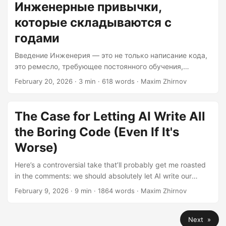
important, how to cultivate them, and provide practical
Инженерные привычки,
возможностей человеческих разработчиков....
examples and step-by-step instructions to help you
которые складываются с
integrate them into your daily routine. The Power of
Consistency Consistency is key in developing any habit,
годами
and engineering is no exception....
Введение Инженерия — это не только написание кода,
это ремесло, требующее постоянного обучения,
дисциплины и выработки хороших привычек. В этой
February 20, 2026
· 3 min · 618 words · Maxim Zhirnov
статье мы рассмотрим некоторые инженерные
привычки, которые могут существенно повлиять на
вашу карьеру с годами. Мы обсудим, почему эти
The Case for Letting AI Write All
привычки важны, как их выработать, и приведём
the Boring Code (Even If It's
практические примеры и пошаговые инструкции,
которые помогут вам внедрить их в свою ежедневную
Worse)
рутину. Сила последовательности Последовательность
Here’s a controversial take that’ll probably get me roasted
— ключ к выработке любой привычки, и инженерия не
in the comments: we should absolutely let AI write our
является исключением....
boring code, even when we know it might be slightly worse
February 9, 2026
· 9 min · 1864 words · Maxim Zhirnov
than what we’d hand-craft ourselves. And yes, I’m aware of
the irony of that sentence. Before you close this tab and go
Next »
post angry tweets about skill erosion and security