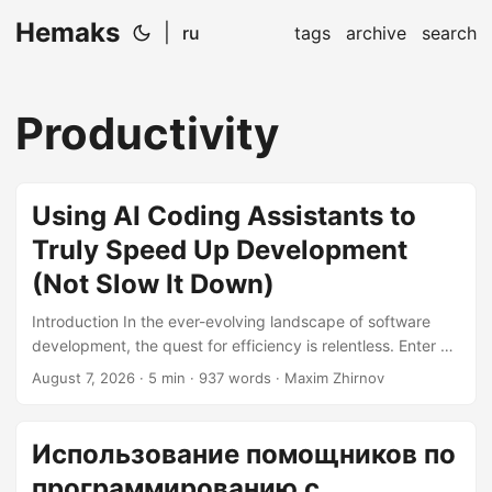
Hemaks
|
ru
tags
archive
search
Productivity
Using AI Coding Assistants to
Truly Speed Up Development
(Not Slow It Down)
Introduction In the ever-evolving landscape of software
development, the quest for efficiency is relentless. Enter AI
coding assistants—the new kids on the block promising to
August 7, 2026
· 5 min · 937 words · Maxim Zhirnov
turbocharge your coding workflow. But do they live up to
the hype? In this article, we’ll dive deep into the world of AI
coding assistants, exploring how to harness their power to
Использование помощников по
supercharge your development process without
программированию с
succumbing to the pitfalls that could slow you down....