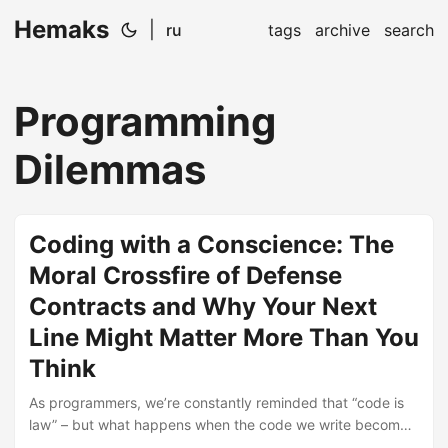
Hemaks
|
ru
tags
archive
search
Programming
Dilemmas
Coding with a Conscience: The
Moral Crossfire of Defense
Contracts and Why Your Next
Line Might Matter More Than You
Think
As programmers, we’re constantly reminded that “code is
law” – but what happens when the code we write becomes
part of the legal arsenal of a war machine? In this article,