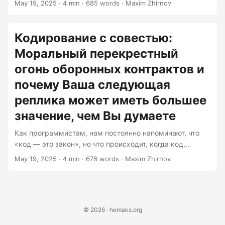
May 19, 2025
· 4 min · 685 words · Maxim Zhirnov
we’ll dissect the uncomfortable truths behind defense
contracting, why this decision should haunt your
nightmares, and explore practical steps to navigate this
Кодирование с совестью:
ethical minefield. The Devil’s in the Documentation Defense
Моральный перекрестный
contracts aren’t just about building APIs – they involve
navigating a labyrinth of regulations like DFARS that could
огонь оборонных контрактов и
make even the most seasoned developer weep....
почему Ваша следующая
реплика может иметь большее
значение, чем Вы думаете
Как программистам, нам постоянно напоминают, что
«код — это закон», но что происходит, когда код,
который мы пишем, становится частью юридического
May 19, 2025
· 4 min · 676 words · Maxim Zhirnov
арсенала военной машины? В этой статье мы разберём
неудобные истины, связанные с оборонными
контрактами, почему это решение должно
преследовать вас в кошмарах, и рассмотрим
практические шаги для ориентирования в этом
© 2026 · hemaks.org
этическом минном поле. Дьявол в документации