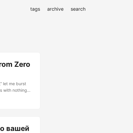
tags
archive
search
rom Zero
” let me burst
s with nothing
 darling or just
get you there.
ve headfirst
r toolkit....
до вашей