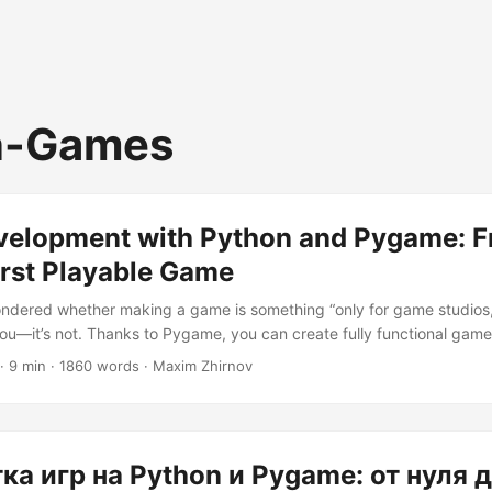
n-Games
elopment with Python and Pygame: F
irst Playable Game
ondered whether making a game is something “only for game studios,
you—it’s not. Thanks to Pygame, you can create fully functional game
our determination. Whether you’re dreaming of building the next indie
· 9 min · 1860 words · Maxim Zhirnov
riends at the next gathering (“Wait, you made this?”), this guide will 
: Why Your Python Dreams Don’t Have to Stay Dreams) Before we di
t me paint the picture of why Pygame deserves a spot in your develope
ка игр на Python и Pygame: от нуля 