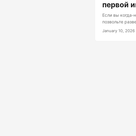
первой 
Если вы когда-
позвольте разв
функциональные
January 10, 2026
инди-фаворита 
сделал?»), это
Python не долж
объяснить, поч