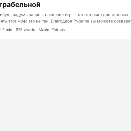
играбельной
нибудь задумывались, создание игр — это «только для игровых 
еять этот миф: это не так. Благодаря Pygame вы можете создав
 игры, имея лишь Python и решимость. Мечтаете ли вы создат
· 5 min · 975 words · Maxim Zhirnov
или просто хотите впечатлить друзей на следующей встрече («По
 руководство поможет вам в этом. Почему Pygame? (Или: Почем
ны оставаться мечтами) Прежде чем мы погрузимся в код, позв
ему Pygame заслуживает места в вашем наборе инструментов ра