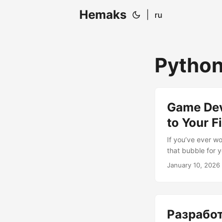
Hemaks
|
ru
Pytho
Game Dev
to Your F
If you’ve ever w
that bubble for 
but Python and y
January 10, 2026
want to impress f
Why Pygame? (Or
into the code, le
Разработ