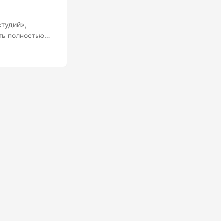
студий»,
ать полностью
ь следующего
годи, ты это
у ваши мечты о
ольте
зработчика....