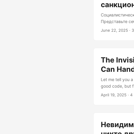
санкцион
Социалистическ
Представьте себ
правительствен
June 22, 2025
· 3
превышен. Штра
пожаловать в Un
инициативу по 
выплат в рамка
The Invis
безвозмездно п
Can Hand
Let me tell you a
good code, but f
watching colleagu
April 19, 2025
· 4
professional ins
A --> C(Deep Nes
F[Cannot Follow 
H G --> H H --> 
Невидимы
name your variabl
никто др