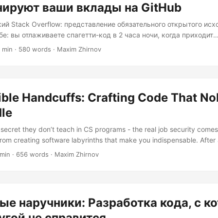
ируют ваши вклады на GitHub
ий Stack Overflow: представление обязательного открытого исх
е: вы отлаживаете спагетти-код в 2 часа ночи, когда приходит
ное уведомление: «Ваш ежемесячный лимит вклада в открытый
 min · 580 words · Maxim Zhirnov
ф: повышение налога на 0,5% за каждый невыполненный пул-р
iversal Basic Code (UBC) — мой сатирический взгляд на госуда
принуждению разработчиков к благотворительности. В отличие 
х универсального базового дохода, UBC потребует от разработч
ible Handcuffs: Crafting Code That N
ередавать код в публичные репозитории....
le
 secret they don’t teach in CS programs - the real job security comes
rom creating software labyrinths that make you indispensable. After
es get “rightsized” while I kept getting promotions, I’ve perfected th
 min · 656 words · Maxim Zhirnov
ulation through intentional code entropy. graph TD A[Your Code] --> 
ting) A --> D(Clever Names) B --> E[Modification Creates Cascade B
Execution Flow] D --> G[Misleading Understanding] E --> H[Team Fear
I[Job Security] Step 1: Variable Naming Alchemy The compiler doesn’t
е наручники: Разработка кода, с к
es after Norse gods or potato varieties - but future maintainers will..
угой не справится