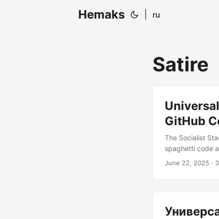
Hemaks
|
ru
Satire
Universa
GitHub C
The Socialist St
spaghetti code a
quota is due. Pe
June 22, 2025
· 3
(UBC) – my satir
cash handouts, U
worker exploitatio
Универса