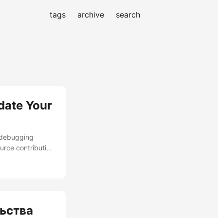
tags
archive
search
date Your
e debugging
urce contribution
al Basic Code
l Basic Income’s
s this dystopian
ьства