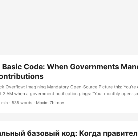
l Basic Code: When Governments Man
ontributions
ack Overflow: Imagining Mandatory Open-Source Picture this: You’r
t 2 AM when a government notification pings: “Your monthly open-so
nalty: 0.5% tax increase per unmet pull request.” Welcome to Univers
 min · 535 words · Maxim Zhirnov
ical take on state-mandated developer philanthropy. Unlike Universa
BC would require developers to donate code to public repositories. I
n or digital utopia?...
льный базовый код: Когда правител