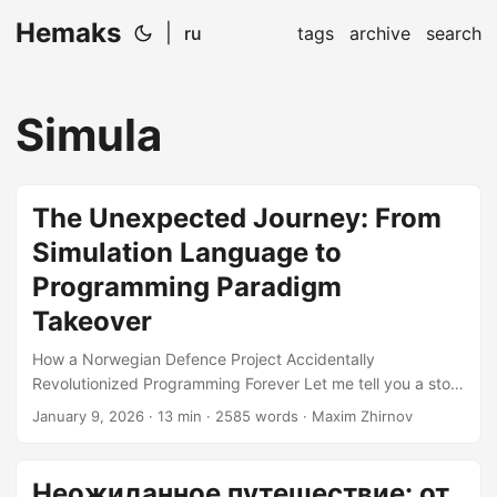
Hemaks
|
ru
tags
archive
search
Simula
The Unexpected Journey: From
Simulation Language to
Programming Paradigm
Takeover
How a Norwegian Defence Project Accidentally
Revolutionized Programming Forever Let me tell you a story
about how some brilliant Norwegian researchers set out to
January 9, 2026
· 13 min · 2585 words · Maxim Zhirnov
solve a specific problem in the early 1960s, and ended up
fundamentally transforming the entire landscape of
software development. Spoiler alert: they had no idea they
Неожиданное путешествие: от