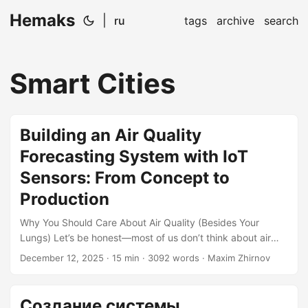
Hemaks
|
ru
tags
archive
search
Smart Cities
Building an Air Quality
Forecasting System with IoT
Sensors: From Concept to
Production
Why You Should Care About Air Quality (Besides Your
Lungs) Let’s be honest—most of us don’t think about air
quality unless we’re coughing our way through a
December 12, 2025
· 15 min · 3092 words · Maxim Zhirnov
particularly smoggy day. But here’s the thing: air quality
data is everywhere, and it’s actionable. Governments need
it for policy decisions, city planners need it for urban
Создание системы