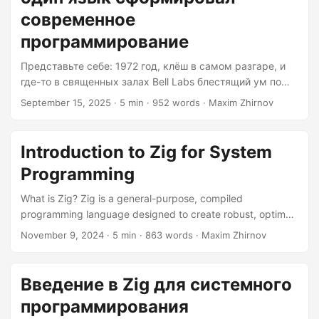
system to the servers powering your favorite websites....
современное
программирование
Представьте себе: 1972 год, клёш в самом разгаре, и
где-то в священных залах Bell Labs блестящий ум по
имени Деннис Ритчи случайно создаёт один из самых
September 15, 2025
· 5 min · 952 words · Maxim Zhirnov
влиятельных языков программирования в истории. Он
и подумать не мог, что его «простой» язык системного
программирования станет родоначальником
Introduction to Zig for System
бесчисленного количества современных языков
Programming
программирования и основой всего: от операционной
системы вашего смартфона до серверов,
What is Zig? Zig is a general-purpose, compiled
обеспечивающих работу ваших любимых сайтов.
programming language designed to create robust, optimal,
Скромные начала: когда B было недостаточно История
and reusable software. It was created by Andrew Kelley
November 9, 2024
· 5 min · 863 words · Maxim Zhirnov
языка C начинается не с самого C, а с
and first appeared in 2015. Zig is often seen as a modern
генеалогического древа, больше похожего на мыльную
alternative to C, inheriting some of its syntax but adding
оперу программирования....
several modern features and improvements[2]. Key
Введение в Zig для системного
Features of Zig Static Typing: Zig is a statically typed
программирования
language, which means it checks the types of variables at