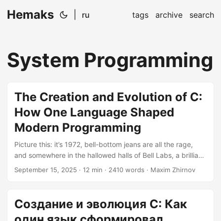
Hemaks
|
ru
tags
archive
search
System Programming
The Creation and Evolution of C:
How One Language Shaped
Modern Programming
Picture this: it’s 1972, bell-bottom jeans are all the rage,
and somewhere in the hallowed halls of Bell Labs, a brilliant
mind named Dennis Ritchie is about to accidentally create
September 15, 2025
· 12 min · 2410 words · Maxim Zhirnov
one of the most influential programming languages in
history. Little did he know that his “simple” system
programming language would become the grandfather of
Создание и эволюция C: Как
countless modern programming languages and the
один язык сформировал
backbone of everything from your smartphone’s operating