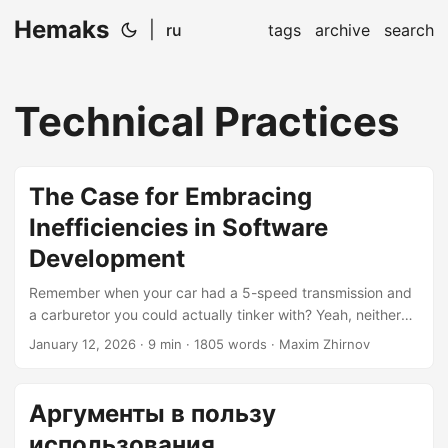
Hemaks
|
ru
tags
archive
search
Technical Practices
The Case for Embracing
Inefficiencies in Software
Development
Remember when your car had a 5-speed transmission and
a carburetor you could actually tinker with? Yeah, neither
do I—but engineers loved them. Why? Because that
January 12, 2026
· 9 min · 1805 words · Maxim Zhirnov
“inefficient” design taught them how cars actually worked.
Today’s software industry is obsessed with maximum
efficiency, and I’m here to argue we’re optimizing away
Аргументы в пользу
some of the most valuable parts of our craft. The Efficiency
использования
Cult We’ve Built Let’s be honest: the software development