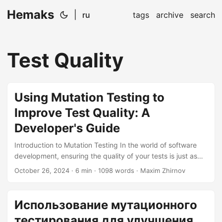
Hemaks
|
ru
tags
archive
search
Test Quality
Using Mutation Testing to
Improve Test Quality: A
Developer's Guide
Introduction to Mutation Testing In the world of software
development, ensuring the quality of your tests is just as
crucial as writing high-quality code. One powerful
October 26, 2024
· 6 min · 1098 words · Maxim Zhirnov
technique that has gained significant attention in recent
years is mutation testing. This method involves intentionally
introducing small changes, or “mutations,” into your code to
Использование мутационного
see if your tests can detect them. In this article, we’ll delve
тестирования для улучшения
into the world of mutation testing, explore its benefits, and