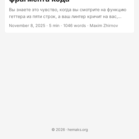
Вы знаете это чувство, когда вы смотрите на функцию
геттера из пяти строк, а ваш линтер кричит на вас,
потому что покрытие составляет 87% вместо 95%? Да.
November 8, 2025
· 5 min · 1046 words · Maxim Zhirnov
Вот об этом моменте я и хочу поговорить. Сообщество
тестировщиков проделало невероятную работу по
популяризации модульных тестов, и не зря. Тесты
находят ошибки, они придают уверенности, они
действуют как страховка. Но где-то по пути мы
коллективно развили религиозное отношение к
написанию тестов. Идея о том, что каждая строка кода
заслуживает теста....
© 2026 · hemaks.org