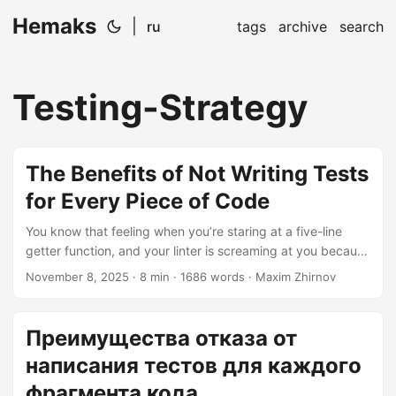
Hemaks
|
ru
tags
archive
search
Testing-Strategy
The Benefits of Not Writing Tests
for Every Piece of Code
You know that feeling when you’re staring at a five-line
getter function, and your linter is screaming at you because
coverage is at 87% instead of 95%? Yeah. That’s the
November 8, 2025
· 8 min · 1686 words · Maxim Zhirnov
moment I want to talk about. The testing community has
done an incredible job evangelizing unit tests—and for
good reason. Tests catch bugs, they provide confidence,
Преимущества отказа от
they act as safety nets. But somewhere along the way,
написания тестов для каждого
we’ve collectively developed test-writing religiosity....
фрагмента кода