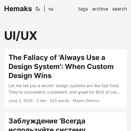
Hemaks
|
ru
tags
archive
search
UI/UX
The Fallacy of 'Always Use a
Design System': When Custom
Design Wins
Let me tell you a secret: design systems are like fast food.
They’re convenient, consistent, and great for 80% of cases.
But sometimes… you just need a gourmet burger. 🍔 (Hold
June 2, 2025
· 3 min · 523 words · Maxim Zhirnov
the pickles, extra existential crisis.) Design Systems: The
Good, The Bad, and The Cookie-Cutter Modern design
systems are fantastic at: Rapid prototyping (perfect for
Заблуждение 'Всегда
MVP phases) Enforcing consistency across teams (no more
используйте систему
37 shades of “brand blue”) Reducing decision fatigue for