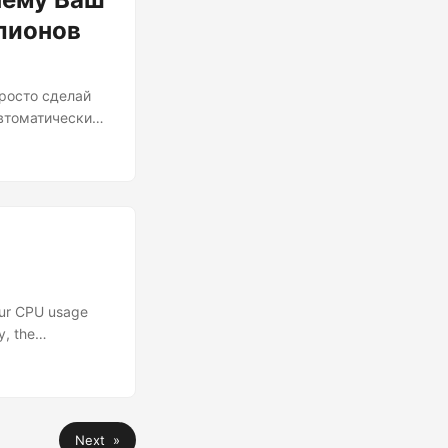
лионов
Просто сделай
автоматически
влечь на себя
р тёмных
ровой
your CPU usage
y, the
ey’re abandoning
to the great
easuring the
rsing at our
Next »