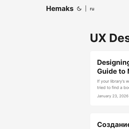
Hemaks
|
ru
UX Des
Designing
Guide to
If your library’s
tried to find a b
treasure without
January 23, 2026
enjoy using isn’t
understanding tha
Создание