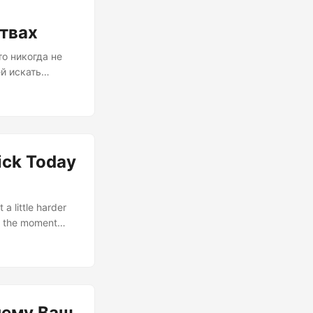
твах
о никогда не
й искать
 в том, что
то не
в с бездонными
лища книг, это
ать....
ick Today
a little harder
’s the moment
Welcome to the
ard reality of
чему Ваш