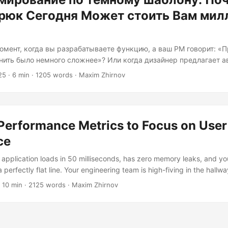
трюк Сегодня Может стоить Вам мил
момент, когда вы разрабатываете функцию, а ваш PM говорит: «
енить было немного сложнее»? Или когда дизайнер предлагает 
к согласия? Да. Это тот момент, когда ваша компания может на
25
· 6 min · 1205 words · Maxim Zhirnov
оров на сумму в шесть или семь цифр. Добро пожаловать в ми
е то, что кажется умным дизайном продукта, сталкивается с су
временного законодательства о защите прав потребителей....
 Performance Metrics to Focus on User
ce
ur application loads in 50 milliseconds, has zero memory leaks, and 
a perfectly flat line. Your engineering team is high-fiving in the hallwa
 nodding approvingly at the dashboard, and then… users hate it. Th
 10 min · 2125 words · Maxim Zhirnov
than people leaving a meeting that could’ve been an email. Welcome 
rn software development, where we’ve become so obsessed with m
ve forgotten about the human sitting behind the screen, probably cu
zed” creation....