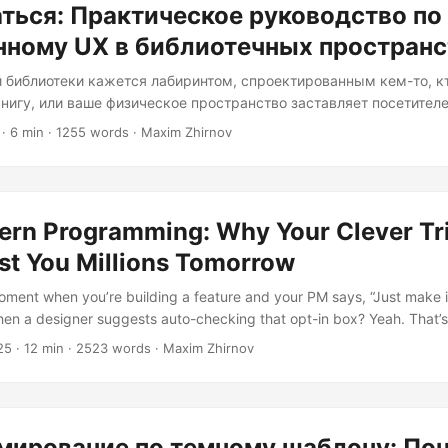
ться: Практическое руководство по
нному UX в библиотечных пространс
й библиотеки кажется лабиринтом, спроектированным кем-то, кт
книгу, или ваше физическое пространство заставляет посетителе
ровище без карты, вы не одиноки. Хорошая новость заключается
· 6 min · 1255 words · Maxim Zhirnov
отек, которые людям действительно нравится использовать, — э
кусство, предназначенное только для технологических гиганто
 идёт о понимании того, что библиотеки — это не просто храни
ыт можно проектировать, тестировать и постоянно совершенствов
tern Programming: Why Your Clever Tr
st You Millions Tomorrow
ment when you’re building a feature and your PM says, “Just make it 
hen a designer suggests auto-checking that opt-in box? Yeah. That
t be setting itself up for six or seven figures in regulatory fines. 
25
· 12 min · 2523 words · Maxim Zhirnov
tterns—where what feels like clever product design meets the cold, h
protection law....
мирование по темному шаблону: По