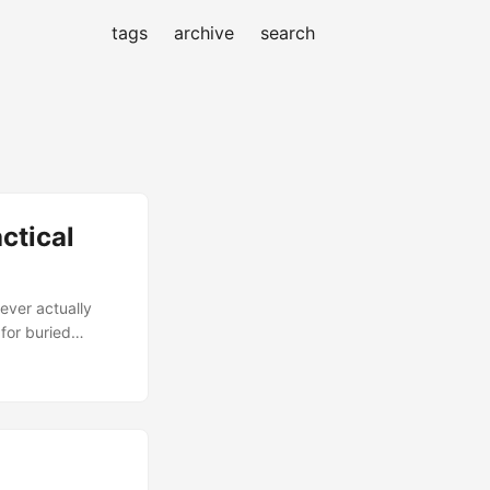
tags
archive
search
ctical
never actually
 for buried
ople genuinely
It’s about