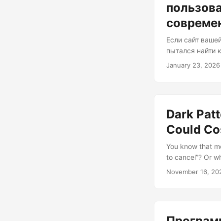
пользова
совреме
Если сайт ваше
пытался найти 
спрятанное сок
January 23, 2026
создание библи
мистическое ис
бюджетами. Речь
опыт. И этот оп
Dark Pat
Could Co
You know that mo
to cancel”? Or w
your company migh
November 16, 20
world of dark pa
modern consumer 
Програм