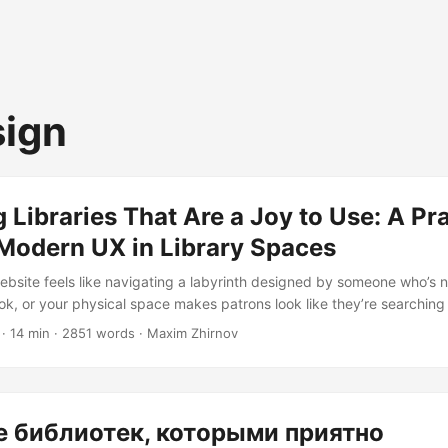
ign
 Libraries That Are a Joy to Use: A Pra
 Modern UX in Library Spaces
 website feels like navigating a labyrinth designed by someone who’s 
ook, or your physical space makes patrons look like they’re searching
 a map, you’re not alone. The good news? Designing libraries that pe
· 14 min · 2851 words · Maxim Zhirnov
 some mystical art reserved for tech giants with bottomless budgets. 
t libraries aren’t just repositories of books—they’re experiences....
 библиотек, которыми приятно