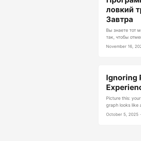
ловкий 
Завтра
Вы знаете тот 
так, чтобы отм
отметить флажо
November 16, 20
штрафы регулят
паттернов — гд
реальностью со
Ignoring
Experien
Picture this: yo
graph looks like 
stakeholders are
October 5, 2025
·
your app faster 
paradox of mode
machine that we’
“perfectly optimi