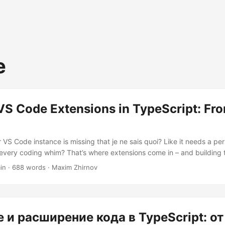
e
VS Code Extensions in TypeScript: Fro
ur VS Code instance is missing that je ne sais quoi? Like it needs a pe
 every coding whim? That’s where extensions come in – and building
ke adding espresso shots to your development workflow. Today, we’re 
in · 688 words · Maxim Zhirnov
one from scratch. No fluff, just pure, unadulterated code alchemy. Re
our soulmate....
 и расширение кода в TypeScript: от