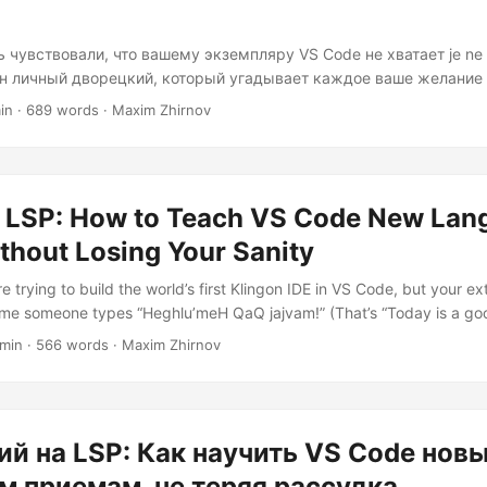
 чувствовали, что вашему экземпляру VS Code не хватает je ne s
н личный дворецкий, который угадывает каждое ваше желание
от тут-то и приходят на помощь расширения, а создание их с 
in · 689 words · Maxim Zhirnov
то как добавление порций эспрессо в ваш рабочий процесс разр
ава и создадим такое расширение с нуля. Без лишнего, только ч
лхимия кода. Готовы? Давайте превратим этот редактор в вашу
 LSP: How to Teach VS Code New Lan
thout Losing Your Sanity
’re trying to build the world’s first Klingon IDE in VS Code, but your 
ime someone types “Heghlu’meH QaQ jajvam!” (That’s “Today is a goo
ls). Enter the Language Server Protocol - your universal translator f
 min · 566 words · Maxim Zhirnov
’s build something slightly more practical instead. Why LSP Beats Tea
uage Server Protocol (LSP) is like Switzerland for programming tools 
here editors and language analyzers can meet without starting IDE wa
й на LSP: Как научить VS Code нов
 приемам, не теряя рассудка