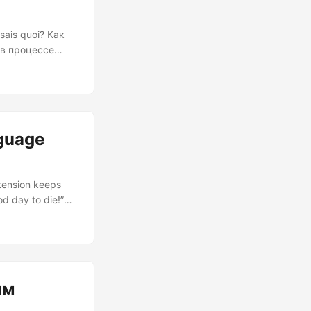
ais quoi? Как
 в процессе
помощью
аботки. Сегодня
истая,
 вторую
guage
extension keeps
d day to die!”
or code
ching Your Editor
- it establishes
rs....
ым