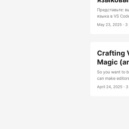
Представьте: в
языка в VS Cod
«Heghlu’meH Qa
May 23, 2025
· 3
умереть!»). На
переводчик для
практичное. По
языкового серв
Crafting
нейтральную те
не начиная войн
Magic (an
So you want to b
can make editors 
that “Hello World
April 24, 2025
· 3
Extension Worksho
Yeoman (npm inst
your initiation ri