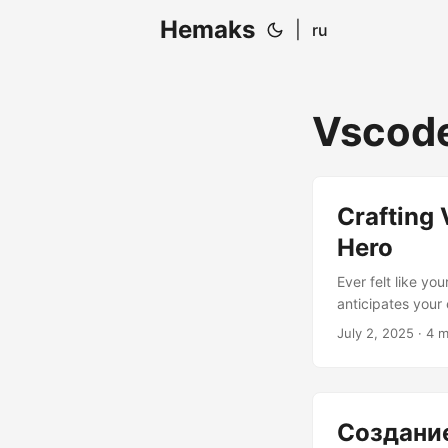
Hemaks
|
ru
Vscod
Crafting 
Hero
Ever felt like yo
anticipates your
TypeScript is li
July 2, 2025
· 4 m
sleeves to build 
that editor into y
Создание