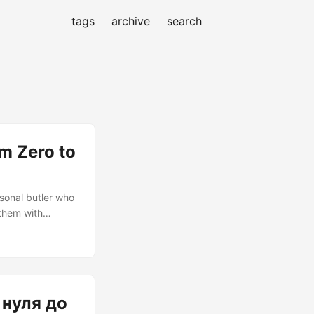
tags
archive
search
m Zero to
rsonal butler who
 them with
rolling up our
ady? Let’s turn
 нуля до