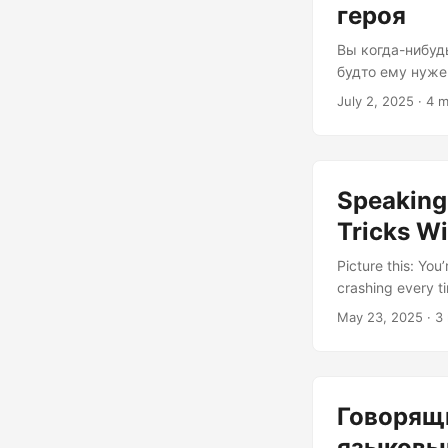
героя
Вы когда-нибудь
будто ему нуже
кодирования? В
July 2, 2025
· 4 m
TypeScript — э
мы закатим рук
неподдельная а
половинку....
Speaking
Tricks Wi
Picture this: You
crashing every t
for us mere morta
May 23, 2025
· 3
intelligence. Let
Klingon The Lang
neutral ground w
Говорящи
языковым