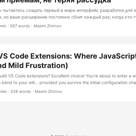
ы пытаетесь создать первый в мире интерфейс разработки для 
e, но ваше расширение постоянно сбоит каждый раз, когда кто-т
Q jajvam!» (для нас, простых смертных, это «Сегодня хороший д
 min · 567 words · Maxim Zhirnov
 помощь приходит протокол языкового сервера — ваш универса
 интеллектуального кода. Давайте вместо этого создадим что-н
чему LSP лучше, чем обучение вашего редактора клингонскому
ера (LSP) подобен Швейцарии для программных инструментов 
 VS Code Extensions: Where JavaScrip
рриторию, где редакторы и языковые анализаторы могут взаим
 интегрированных сред разработки....
d Mild Frustration)
uild VS Code extensions? Excellent choice! You’re about to enter a 
bend to your will… provided you survive the initial configuration chao
” into “Hello Productive Workflow” with some JavaScript wizardry. 1.
 min · 528 words · Maxim Zhirnov
p First, arm yourself with these tools: Node.js (v18+ unless you enjo
all -g yo) VS Code Extension Generator (npm install -g generator-c
tual: yo code You’ll face The Questionnaire™....