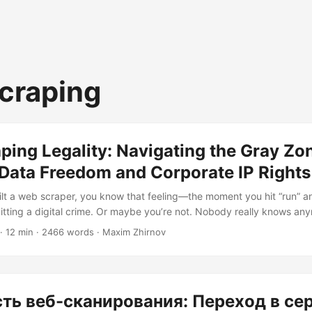
craping
ing Legality: Navigating the Gray Zo
Data Freedom and Corporate IP Rights
uilt a web scraper, you know that feeling—the moment you hit “run” an
itting a digital crime. Or maybe you’re not. Nobody really knows a
lly murky world of web scraping legality, where even lawyers show up 
· 12 min · 2466 words · Maxim Zhirnov
Point presentation. The truth is, web scraping exists in a legal Berm
egal. It’s not universally legal....
ть веб-сканирования: Переход в се