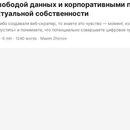
вободой данных и корпоративными 
ктуальной собственности
ибо создавали веб-скрапер, то знаете это чувство — момент, ко
устить» и понимаете, что потенциально совершаете цифровое 
, нет. Сейчас уже никто точно не знает. Добро пожаловать в в
· 6 min · 1240 words · Maxim Zhirnov
 легальности веб-скрапинга, где даже юристы приходят в суд 
ацией PowerPoint. Правда в том, что веб-скрапинг существует в
угольнике. Он не является повсеместно незаконным. Он не явл
конным....