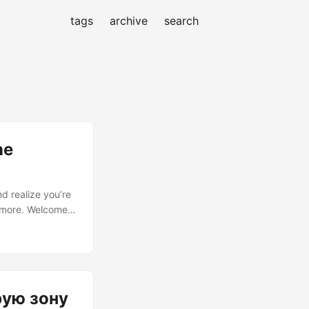
tags
archive
search
ne
d realize you’re
nymore. Welcome
to court with a
uda Triangle. It’s
рую зону