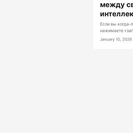
между с
интелле
Если вы когда-л
нажимаете «зап
Или, может быть
January 10, 2026
мутное царство
плеч и презент
Бермудском тре
повсеместно за