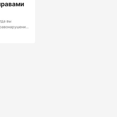
правами
гда вы
правонарушение.
осхитительно
с пожиманием
 юридическом
яется