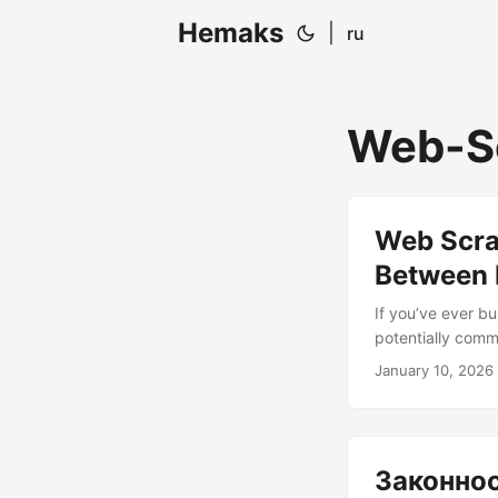
Hemaks
|
ru
Web-S
Web Scrap
Between 
If you’ve ever b
potentially comm
to the delightfu
January 10, 2026
shrug and a Power
not universally ill
Законнос