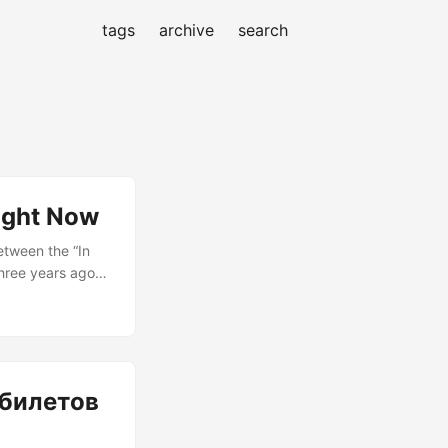
tags
archive
search
Right Now
etween the “In
three years ago
e the Great
going to make a
delete most of
 билетов