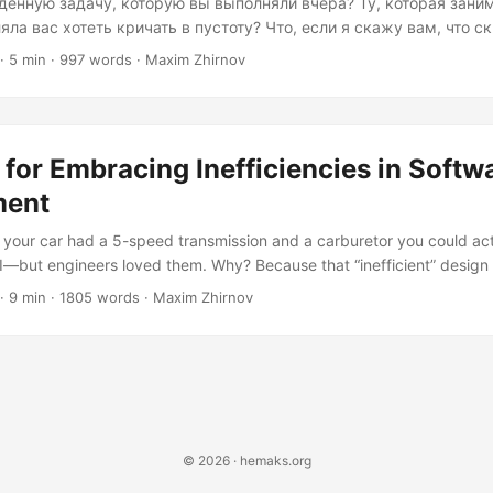
денную задачу, которую вы выполняли вчера? Ту, которая зани
яла вас хотеть кричать в пустоту? Что, если я скажу вам, что ск
ь минут, может устранить её навсегда? Не метафорически — б
· 5 min · 997 words · Maxim Zhirnov
 конца вашей жизни. Прекрасная ирония автоматизации заключ
ратим больше времени на жалобы по поводу повторяющихся зада
 Но вот в чём дело: выигрыш заключается не только в том, чтоб
т сегодня....
for Embracing Inefficiencies in Softw
ment
ur car had a 5-speed transmission and a carburetor you could actu
 I—but engineers loved them. Why? Because that “inefficient” desig
rked. Today’s software industry is obsessed with maximum efficiency,
· 9 min · 1805 words · Maxim Zhirnov
mizing away some of the most valuable parts of our craft. The Effici
nest: the software development world is currently gripped by what I ca
© 2026 · hemaks.org