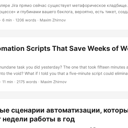
ляре Jira прямо сейчас существует метафорическое кладбище
цессе» и глубинами вашего бэклога, вероятно, есть тикет, соз
ой «Исследовать потенциальные улучшения производительности
· 6 min · 1206 words · Maxim Zhirnov
ал внимания со времён Великой Рефакторинга 2023 года. Может
жет, пятьсот. Я собираюсь сделать спорное заявление и готов к
ероятно, вам стоит удалить большинство из них. Это не обычна
вышению продуктивности, в которой вам говорят использовать 
omation Scripts That Save Weeks of W
тки и внедрять больше автоматизации (хотя это тоже важно)...
undane task you did yesterday? The one that took fifteen minutes
to the void? What if I told you that a five-minute script could elimina
terally every single day for the rest of your life. The beautiful irony 
· 11 min · 2175 words · Maxim Zhirnov
end more time complaining about repetitive tasks than it would take
the thing: the payoff isn’t just about reclaiming those fifteen minutes 
ые сценарии автоматизации, котор
 недели работы в год