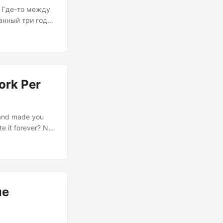
. Где-то между
данный три года
», на который
 быть, таких
 гневным
я статья с
более
ork Per
.
 and made you
te it forever? Not
of automation is
 to automate
today....
ые