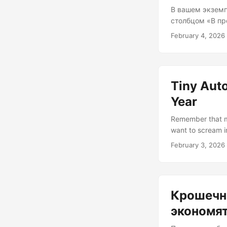
В вашем экземп
столбцом «В про
назад с пометк
February 4, 2026
никто не обращ
пятьдесят. А мо
комментариям: в
советами по по
Tiny Aut
качественные ме
Year
Remember that m
want to scream in
metaphorically—li
February 3, 2026
that we often sp
them. But here’s 
Крошечн
экономят