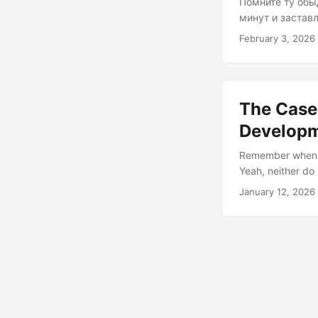
Помните ту обы
минут и заставл
работающий пят
February 3, 2026
каждый день до
что мы часто т
автоматизацию.
пятнадцать мину
The Case 
Develop
Remember when yo
Yeah, neither do
cars actually wo
January 12, 2026
argue we’re opti
Built Let’s be ho
mania....