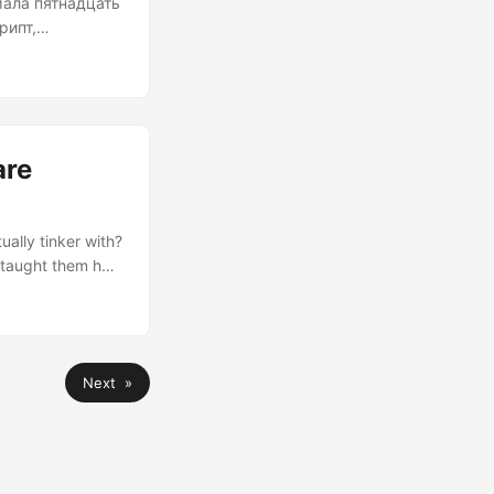
мала пятнадцать
рипт,
уквально
ается в том,
ч, чем на их
ы вернуть те
are
ally tinker with?
n taught them how
 and I’m here to
ency Cult We’ve
ll “efficiency
Next »