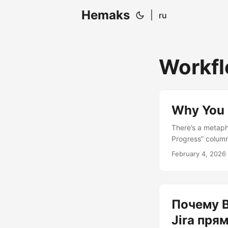
Hemaks
|
ru
Workfl
Why You S
There’s a metaph
Progress” column
about “Investiga
February 4, 2026
Refactoring of 20
controversial st
them....
Почему 
Jira пря