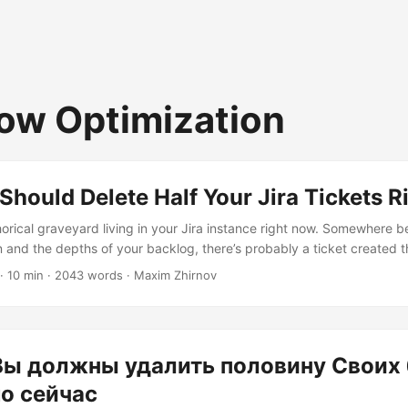
ow Optimization
hould Delete Half Your Jira Tickets 
orical graveyard living in your Jira instance right now. Somewhere b
 and the depths of your backlog, there’s probably a ticket created 
te potential performance improvements” that nobody’s looked at sinc
· 10 min · 2043 words · Maxim Zhirnov
23. Maybe there are fifty like it. Maybe there are five hundred. I’m 
atement, and I’m ready for the angry comments: you should probably 
Вы должны удалить половину Своих
мо сейчас